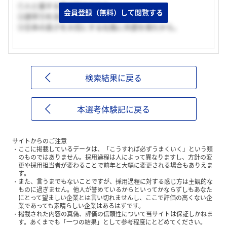
①人と接する事が好きだから。
会員登録（無料）して閲覧する
②語学力を活かしたかったから。
③日本の良さを大切にする社風に共感を得たから。
検索結果に戻る
本選考体験記に戻る
サイトからのご注意
ここに掲載しているデータは、「こうすれば必ずうまくいく」という類
のものではありません。採用過程は人によって異なりますし、方針の変
更や採用担当者が変わることで前年と大幅に変更される場合もありえま
す。
また、言うまでもないことですが、採用過程に対する感じ方は主観的な
ものに過ぎません。他人が誉めているからといってかならずしもあなた
にとって望ましい企業とは言い切れませんし、ここで評価の高くない企
業であっても素晴らしい企業はあるはずです。
掲載された内容の真偽、評価の信頼性について当サイトは保証しかねま
す。あくまでも「一つの結果」として参考程度にとどめてください。