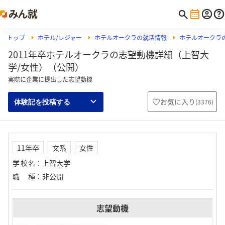
トップ
ホテル/レジャー
ホテルオークラの就活情報
ホテルオークラ
2011年卒ホテルオークラの志望動機詳細（上智大
学/女性）（公開）
実際に企業に提出した志望動機
お気に入り
(
3376
)
体験記を投稿する
11年卒
文系
女性
学校名
：
上智大学
職種
：
非公開
志望動機