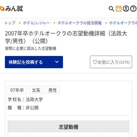
トップ
ホテル/レジャー
ホテルオークラの就活情報
ホテルオークラ
2007年卒ホテルオークラの志望動機詳細（法政大
学/男性）（公開）
実際に企業に提出した志望動機
お気に入り
(
3376
)
体験記を投稿する
07年卒
文系
男性
学校名
：
法政大学
職種
：
非公開
志望動機