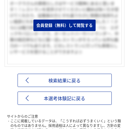
オークラさんの素晴らしさはサービス精神にあると思いま
す！！レストランを見学させてくださいと頼めば快く引き受
けてくれたり、従業員の方とすれ違うたびに笑顔の気持ちよ
い挨拶どれをとっても一流のホテルだなと感じました！！さ
会員登録（無料）して閲覧する
らには魅力的なレストランが多いことです。ラ・ベル・エポ
ックやバロンオークラ、オーキッドバーやハイランダー、中
華の桃花林などなど超一流レストランがそろっている所も魅
力の一つでもあります。どのレストランに行っても素晴らし
いサービスを受けることができますよ☆
検索結果に戻る
本選考体験記に戻る
サイトからのご注意
ここに掲載しているデータは、「こうすれば必ずうまくいく」という類
のものではありません。採用過程は人によって異なりますし、方針の変