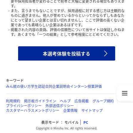
更や採用担当者が変わることで前年と大幅に変更される場合もありえま
す。
また、言うまでもないことですが、採用過程に対する感じ方は主観的な
ものに過ぎません。他人が誉めているからといってかならずしもあなた
にとって望ましい企業とは言い切れませんし、ここで評価の高くない企
業であっても素晴らしい企業はあるはずです。
掲載された内容の真偽、評価の信頼性について当サイトは保証しかねま
す。あくまでも「一つの結果」として参考程度にとどめてください。
本選考体験を投稿する
キーワード
みん就の使い方
学生認証
合同企業説明会
インターン
授業評価
利用規約
掲示板ガイドライン
ヘルプ
広告掲載
グループ規約
プライバシーポリシー
外部送信ポリシー
カスタマーハラスメントポリシー
企業情報
サイトマップ
表示モード
モバイル
PC
Copyright © Minshu Inc. All rights reserved.