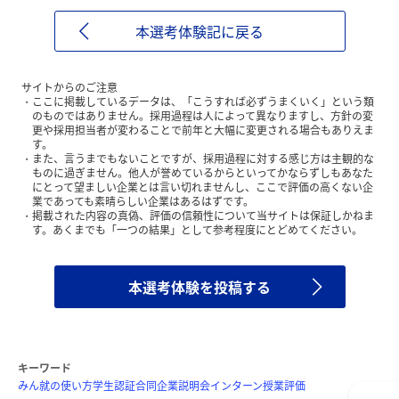
本選考体験記に戻る
サイトからのご注意
ここに掲載しているデータは、「こうすれば必ずうまくいく」という類
のものではありません。採用過程は人によって異なりますし、方針の変
更や採用担当者が変わることで前年と大幅に変更される場合もありえま
す。
また、言うまでもないことですが、採用過程に対する感じ方は主観的な
ものに過ぎません。他人が誉めているからといってかならずしもあなた
にとって望ましい企業とは言い切れませんし、ここで評価の高くない企
業であっても素晴らしい企業はあるはずです。
掲載された内容の真偽、評価の信頼性について当サイトは保証しかねま
す。あくまでも「一つの結果」として参考程度にとどめてください。
本選考体験を投稿する
キーワード
みん就の使い方
学生認証
合同企業説明会
インターン
授業評価