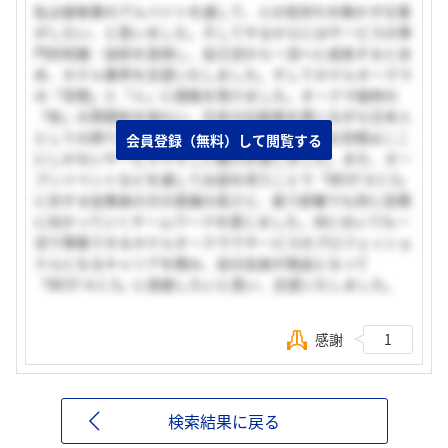
私は接客業のアルバイトを通して、人の気持ちを動かす仕事
がしたい、と思いました。そしてやるからにはサービスの専
門的知識・技術を習得し、自己流から一流へと成長すると決
め、ホテル業界を志望いたしました。そしてホテルオークラ
の「空間」と「人」に感銘を受けました。オークラ独特の
「和」の雰囲気を味わい、日本の伝統美を感じながら日本人
としての誇りを持ってお客様をおもてなしできる空間はここ
会員登録（無料）して閲覧する
にしかないサービスでそこに魅力を感じました。また、オー
プンイベントなどを通してお話を伺うことで「BEST A.C.S」
に対する従業員の方の意識の高さと、違う部署でも同じ目標
に向かっていくチームワークを感じました。何においても一
流で尊敬できるホテルオークラでサービスのプロフェッショ
ナルになるキャリアを積み、自分自身が商品となって
「BEST A.C.S」に貢献したいと思い、志望いたしました。
感謝
1
検索結果に戻る