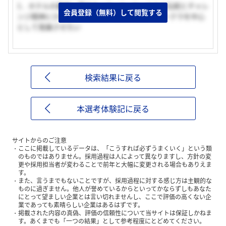
1．ホテルの裏側に興味あった 2．オークラの伝統とチャレ
会員登録（無料）して閲覧する
ンジ精神にひかれた 3．神戸という街を、オークラを中心
として発展させたい
検索結果に戻る
本選考体験記に戻る
サイトからのご注意
ここに掲載しているデータは、「こうすれば必ずうまくいく」という類
のものではありません。採用過程は人によって異なりますし、方針の変
更や採用担当者が変わることで前年と大幅に変更される場合もありえま
す。
また、言うまでもないことですが、採用過程に対する感じ方は主観的な
ものに過ぎません。他人が誉めているからといってかならずしもあなた
にとって望ましい企業とは言い切れませんし、ここで評価の高くない企
業であっても素晴らしい企業はあるはずです。
掲載された内容の真偽、評価の信頼性について当サイトは保証しかねま
す。あくまでも「一つの結果」として参考程度にとどめてください。