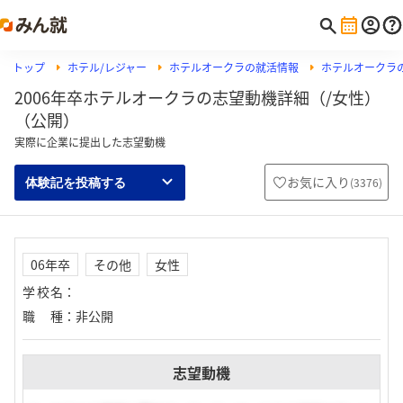
トップ
ホテル/レジャー
ホテルオークラの就活情報
ホテルオークラ
2006年卒ホテルオークラの志望動機詳細（/女性）
（公開）
実際に企業に提出した志望動機
お気に入り
(
3376
)
体験記を投稿する
06年卒
その他
女性
学校名
：
職種
：
非公開
志望動機