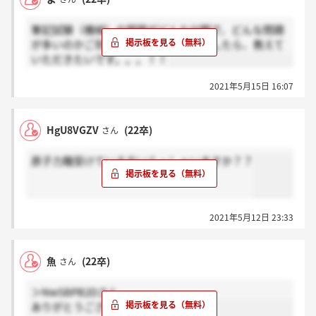
筆記試験（機械）の問題がどんな分野で、どんな問題
が多いのかご存知の方いらっしゃいましたら、教えて
いただきたいです。。。！！
2021年5月15日 16:07
HgU8VGZV
(22卒)
さん
原子力職受けている方いらっしゃいますか？？
2021年5月12日 23:33
魚
(22卒)
さん
＞NwSBPB2Dさん
ありがとうございます。