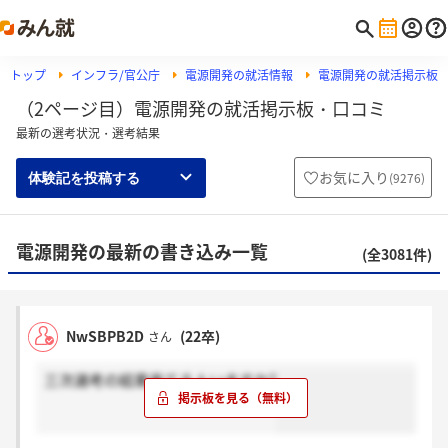
トップ
インフラ/官公庁
電源開発の就活情報
電源開発の就活掲示板
（2ページ目）電源開発の就活掲示板・口コミ
最新の選考状況・選考結果
お気に入り
(
9276
)
体験記を投稿する
電源開発の最新の書き込み一覧
(全3081件)
NwSBPB2D
(22卒)
さん
三次選考の結果来てる人いますか?