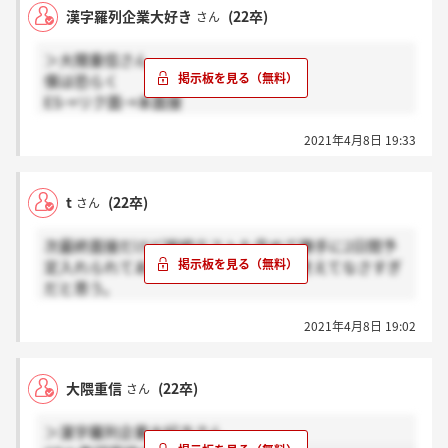
漢字羅列企業大好き
(22卒)
さん
＞大隈重信さん
僕は恐らく
ES→リク面→本面接
という選考プロセスなのでGDはわかりません。
2021年4月8日 19:33
ここの会社は選考プロセスが人によってかなり違うら
しいのが難しいところです...
t
(22卒)
さん
次最終面接だけど接続テストも含めて勝手に2日間予
定入れられてあまりにもこっちの都合考えてなさすぎ
だと思う。
手書きの履歴書もそうだしアンケートもまた書かされ
2021年4月8日 19:02
るし大丈夫かなこの企業。
大隈重信
(22卒)
さん
＞漢字羅列企業大好きさん