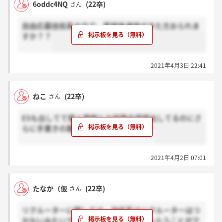
6oddc4NQ
(22卒)
さん
自由応募技術系の方で、面接後連絡がきた方おられま
すか？？
2021年4月3日 22:41
ねこ
(22卒)
さん
ESも出してて個人情報とか学歴全部提出してるのにさ
らに手書きの履歴書がいるなんて・・・
2021年4月2日 07:01
たなか（仮
(22卒)
さん
リクルーターに関しては、技術系はリクルーターはつ
かないみたいですが、事務系はついてもらうことがで