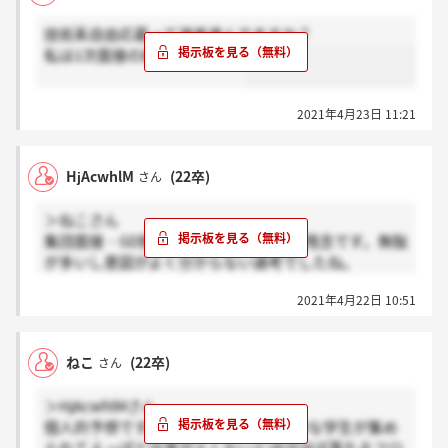
技術系自由応募って選考進んでますか？
私は1次面接の結果待ちです。
2021年4月23日 11:21
HjAcwhlM
(22卒)
さん
＞ねこさん
集団面接・GD割と手応えあっただけに残念です。無駄
が多いし意図がよく分からない選考でしたね。
第一志望ではないですし切り替えて頑張ろうと思いま
2021年4月22日 10:51
す。
ねこ
(22卒)
さん
＞HjAcwhlMさん
個人的予想ですけど GDのフローは微妙な学生が集め