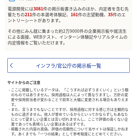
電源開発には
3081
件の掲示板書き込みのほか、内定者を含む先
輩たちの
211
件の本選考体験記、
161
件の志望動機、
35
件のエ
ントリーシートがあります。
その他にみん就に集まった約2万9000件の企業掲示板や就活生
による面接、WEBテスト、インターン体験記やリアルタイムの
内定情報をご覧いただけます。
インフラ/官公庁の掲示板一覧
サイトからのご注意
ここに掲載しているデータは、「こうすれば必ずうまくいく」という類
のものではありません。採用過程は人によって異なりますし、方針の変
更や採用担当者が変わることで前年と大幅に変更される場合もありえま
す。
また、言うまでもないことですが、採用過程に対する感じ方は主観的な
ものに過ぎません。他人が誉めているからといってかならずしもあなた
にとって望ましい企業とは言い切れませんし、ここで評価の高くない企
業であっても素晴らしい企業はあるはずです。
掲載された内容の真偽、評価の信頼性について当サイトは保証しかねま
す。あくまでも「一つの結果」として参考程度にとどめてください。