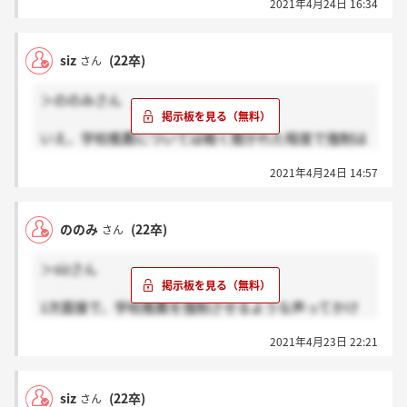
2021年4月24日 16:34
が、
他の方もおっしゃってたように、手書きでわざわざ履
歴書書かせたり、
siz
(22卒)
さん
「学校推薦を用いて当社に応募する意思」を聞いてき
たり、正直少しめんどくささを感じてしまい、
＞ののみさん
辞退しようか悩んでいます。。
いえ、学校推薦については軽く聞かれた程度で強制は
されていません。
2021年4月24日 14:57
ののみさんは今どういう状態ですか？
ののみ
(22卒)
さん
＞sizさん
1次面接で、学校推薦を強制させるような声ってかけ
られましたか？
2021年4月23日 22:21
siz
(22卒)
さん