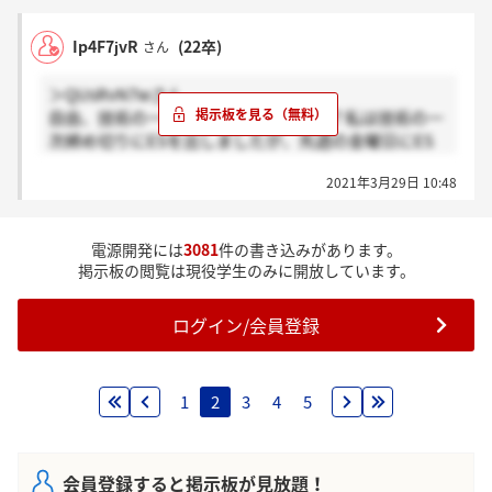
Ip4F7jvR
(22卒)
さん
＞QUsRvN7wさん
自由、技術の一次締め切りの方ですか？私は技術の一
次締め切りにESを出しましたが、先週の金曜日にES
通過の連絡が来ましたよ。
2021年3月29日 10:48
因みにOBからお聞きした話では、部門にも依ります
が推薦で8割ほど採用するらしいです。自由応募はか
なり狭き門だと仰っていました。
電源開発には
3081
件の書き込みがあります。
掲示板の閲覧は現役学生のみに開放しています。
ログイン/会員登録
1
2
3
4
5
会員登録すると掲示板が見放題！