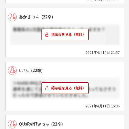
あかさ
(22卒)
さん
事務系の1次面接の案内来てる人っていますか？
2021年4月14日 21:57
t
(22卒)
さん
＞6oddc4NQさん
選考を通じて企業体質が絶望的に私に合ってなさそう
だったので辞退させていただきました。
最終選考頑張ってください！
2021年4月11日 15:06
QUsRvN7w
(22卒)
さん