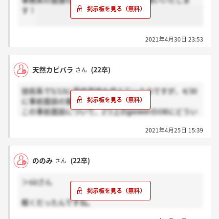
事務系の面接の案内来られた方感謝お願いいたしま
す！
2021年4月30日 23:53
天然カピバラ
(22卒)
さん
技術系で5/13に最終面接を控えているのですが、4/30
に事前面談の案内をされました。
この事前面談について、2つ上のjpowerのOBにどうい
う内容か聞いてみたのですが、当時は事前面談がな
2021年4月25日 15:39
く、どうやら自分たちか1つ上の代から始まったっぽ
いです。
ののみ
(22卒)
さん
何も情報が無く不安なのですが、事前面談の内容につ
いて何か知っている方がいましたら、教えて頂けると
＞sizさん
嬉しいです。?
軽くだったんですね。
来週、筆記試験と1次面接を控えている段階なのです