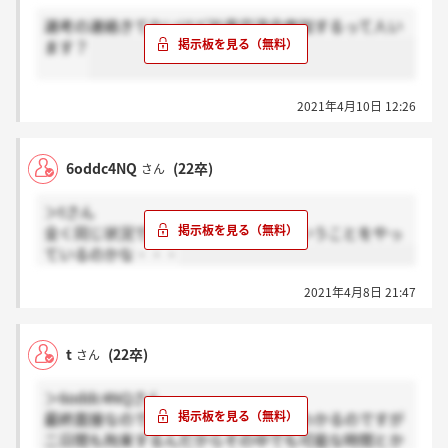
選考の連絡きてないけど社員交流会参加するって人い
ます？
2021年4月10日 12:26
6oddc4NQ
(22卒)
さん
＞tさん
全く同じ状況です。他の部門でもこういうことをやっ
ているのかな・・・
2021年4月8日 21:47
t
(22卒)
さん
＞6oddc4NQさん
最終面接なのでお偉い方も忙しいのはわかるのですが
二日間も拘束するんだからその中でも可能な時間とか