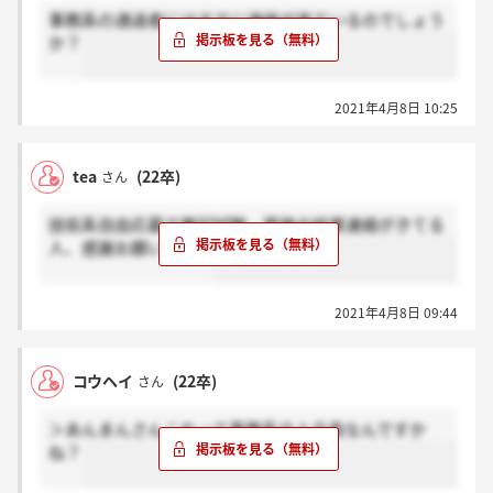
事務系の通過者にはすでに連絡が来ているのでしょう
か？
2021年4月8日 10:25
tea
(22卒)
さん
技術系自由応募で筆記試験・面接の結果連絡がきてる
人、感謝お願いします
2021年4月8日 09:44
コウヘイ
(22卒)
さん
＞あんまんさんこれって事務系の人全員なんですか
ね？