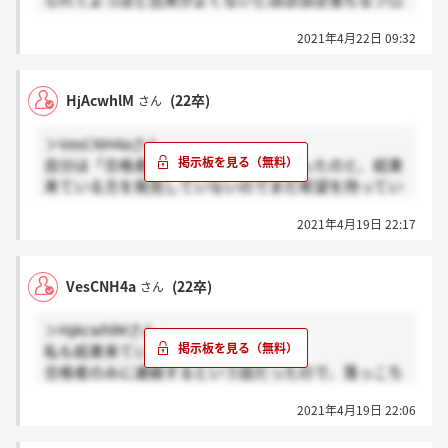
られてよっぽど出来がよくないとほぼほぼ落ちるフロ
ーだったんですかね
2021年4月22日 09:32
もしくはグループで1人だけ通過するとか
HjAcwhlM
(22卒)
さん
＞VesCNH4aさん
自分は「合格者のみ」と聞いていなかったのと、結果
来ている方を発見していないのでまだ希望を持ってい
たんですが、、、
2021年4月19日 22:17
もし落ちていたら、履歴書と自己紹介フォーム、なん
だったんでしょうね。一切内容使いませんでしたし。
何なら志望動機とかも伝える機会なかったですし。
VesCNH4a
(22卒)
さん
＞HjAcwhlMさん
私も結果来ていません。
合格者のみに連絡するという話だったので、落っこち
たんでしょうね(???)
2021年4月19日 22:06