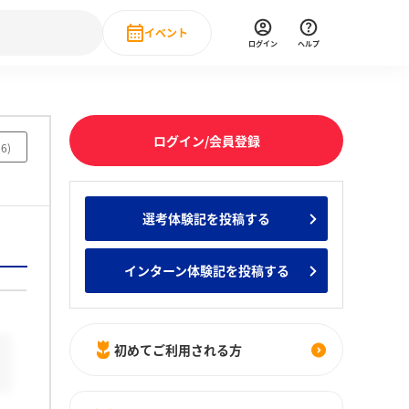
イベント
ログイン
ヘルプ
Event
の新卒就職人気企業ランキング
みんなのインターン人気企業ランキン
直近のイベント一覧
ログイン/会員登録
76
)
もっと見る
 IT・DX現場社員インタビュー
選考体験記を投稿する
の新卒就職人気企業ランキング
みんなのインターン人気企業ランキン
インターン体験記を投稿する
初めてご利用される方