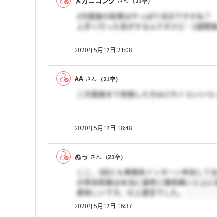
メカニコング
さん
(21卒)
2次面接の結果はやっぱり当日ですかね？
上手く行った気がするんですけど…2週間
2020年5月12日 21:08
AA
さん
(21卒)
二次面接まで実施した方はどれくらいいら
2020年5月12日 18:48
ぬっ
さん
(21卒)
ここ、3回とも事務系インターン参加して
の参加有無は本当に選考に関係無いと心に
美味しいです。以上遺言でした。
2020年5月12日 16:37