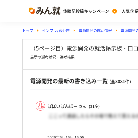
体験記投稿キャンペーン
人気企
トップ
インフラ/官公庁
電源開発の就活情報
電源開発
Post
Ranking
PickUp
投稿する
ランキングを見る
注目の企業特集
（5ページ目）電源開発の就活掲示板・口
最新の選考状況・選考結果
Vote
電源開発の最新の書き込み一覧
投票する
(全3081件)
動画で知ろう！業界・
ぽぽいぽんほー
さん
(21卒)
ここって通過したらその場で教えて貰える
2020年5月15日 15:05