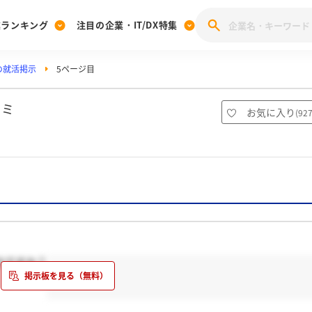
業ランキング
注目の企業・IT/DX特集
の就活掲示
5ページ目
注目の企業特集
みんなのIT業界新卒就職人気企業ランキング
みんな
[27卒] 本選考体験記投稿キャンペーン
28卒 注目企業特集
27卒 注目企業特集
みんなのDX企業就職ブランド調査
コミ
お気に入り
(
92
注目のIT・DX企業特集
28卒 IT・DX企業特集
27卒 IT・DX企業特集
28卒
みんなのIT業界新卒就職人気企業ランキング
みんな
企業研究
のですか？