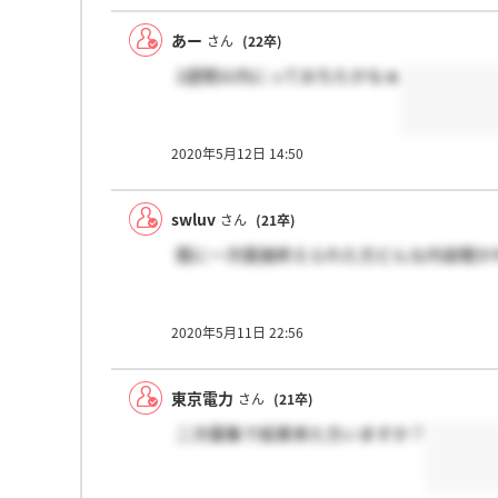
あー
さん
(22卒)
2週間以内にっておちたかなぁ
2020年5月12日 14:50
swluv
さん
(21卒)
既に一次面接終えられた方どんな内容聞か
2020年5月11日 22:56
東京電力
さん
(21卒)
二次募集で結果来た方いますか？