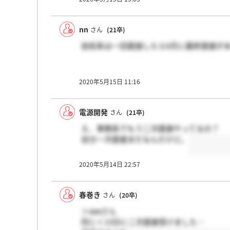
nn
さん
(21卒)
技術系は一回面接したら6月に最終面接が
2020年5月15日 11:16
電源開発
さん
(21卒)
え、事務系でもう二次面接やってるの？
自分一次面接まだなんだけど。
2020年5月14日 22:57
春巻き
さん
(20卒)
＞aaaさん
同じく13日に二次面接受けました…