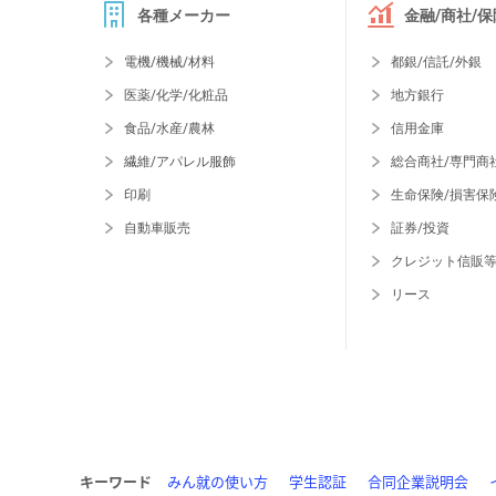
各種メーカー
金融/商社/保
電機/機械/材料
都銀/信託/外銀
医薬/化学/化粧品
地方銀行
食品/水産/農林
信用金庫
繊維/アパレル服飾
総合商社/専門商
印刷
生命保険/損害保
自動車販売
証券/投資
クレジット信販
リース
キーワード
みん就の使い方
学生認証
合同企業説明会