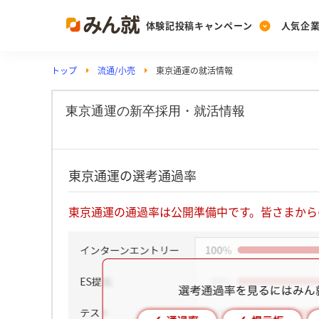
体験記投稿キャンペーン
人気企
トップ
流通/小売
東京通運の就活情報
Post
Ranking
PickUp
投稿する
ランキングを見る
注目の企業特集
東京通運の新卒採用・就活情報
Vote
東京通運の選考通過率
投票する
動画で知ろう！業界・
東京通運の通過率は公開準備中です。皆さまから