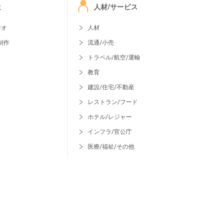
ミ
人材/サービス
ジオ
人材
制作
流通/小売
トラベル/航空/運輸
教育
建設/住宅/不動産
レストラン/フード
ホテル/レジャー
インフラ/官公庁
医療/福祉/その他