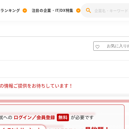
業ランキング
注目の企業・IT/DX特集
注目の企業特集
みんなのIT業界新卒就職人気企業ランキング
みんな
[27卒] 本選考体験記投稿キャンペーン
28卒 注目企業特集
27卒 注目企業特集
みんなのDX企業就職ブランド調査
お気に入り
(
注目のIT・DX企業特集
28卒 IT・DX企業特集
27卒 IT・DX企業特集
28卒
みんなのIT業界新卒就職人気企業ランキング
みんな
企業研究
の情報ご提供をお待ちしています！