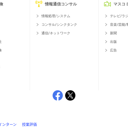
険
情報通信コンサル
マスコ
情報処理/システム
テレビ/ラ
コンサル/シンクタンク
音楽/芸能/
通信/ネットワーク
新聞
社
出版
険
広告
等
インターン
授業評価