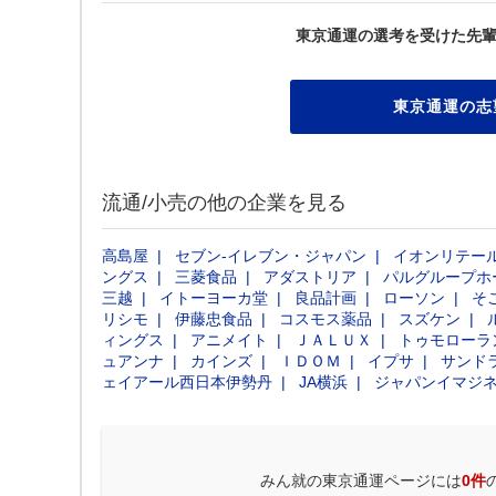
東京通運の選考を受けた先
東京通運の志
流通/小売の他の企業を見る
高島屋
セブン‐イレブン・ジャパン
イオンリテー
ングス
三菱食品
アダストリア
パルグループホ
三越
イトーヨーカ堂
良品計画
ローソン
そ
リシモ
伊藤忠食品
コスモス薬品
スズケン
ィングス
アニメイト
ＪＡＬＵＸ
トゥモローラ
ュアンナ
カインズ
ＩＤＯＭ
イプサ
サンド
ェイアール西日本伊勢丹
JA横浜
ジャパンイマジ
みん就の東京通運ページには
0件