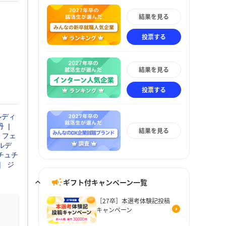
結果を見る
投票する
結果を見る
投票する
ルディ
丹
結果を見る
フェ
ルデ
チュチ
ジ
ギフト付キャンペーン一覧
［27卒］本選考体験記投稿
キャンペーン