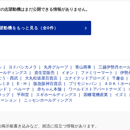
輩の志望動機はまだ公開できる情報がありません。
望動機をもっと見る（全0件）
ル
ヨドバシカメラ
丸井グループ
青山商事
三越伊勢丹ホー
ールディングス
資生堂販売
イオン
ファミリーマート
伊勢
ごう・西武
大丸松坂屋百貨店
ユナイテッドアローズ
千趣会
ルミネ
E・H
阪急阪神百貨店
プリモジャパン
ＡＯＫＩホー
ンド
ベルーナ
赤ちゃん本舗
ワールドストアパートナーズ
ラッグ
平和堂
スギホールディングス
因幡電機産業
イズミ
ネーション
ニッセンホールディングス
の掲示板書き込みなど、就活に役立つ情報があります。