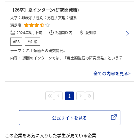
【26卒】夏インターン(研究開発職)
大学：非表示 / 性別：男性 / 文理：理系
満足度
2024年8月下旬
2週間以内
愛知県
#ES
#面接
テーマ：
希土類磁石の研究開発。
内容：
週間のインターンでは、「希土類磁石の研究開発」というテーマのもと、文献調査や磁性材料に関する基礎講義、現場見学を通して、製品開発の一連の流れを学びました。特に印象的だったのは、各工程における材料特性の評価方法や、磁石性能の最適化において現場の技術者がどのような工夫をしているかを間近で見られた点です。2週目は台風の影響で残念ながら中止となってしまいましたが、1週目の活動を通じて、学術研究と製品開発の視点の違いや、現場で求められる実用性への意識を肌で感じることができ、今後の研究や進路選択に大きな示唆を得ました。
全ての内容を見る>
1
公式サイトを見る
この企業をお気に入りした学生が見ている企業