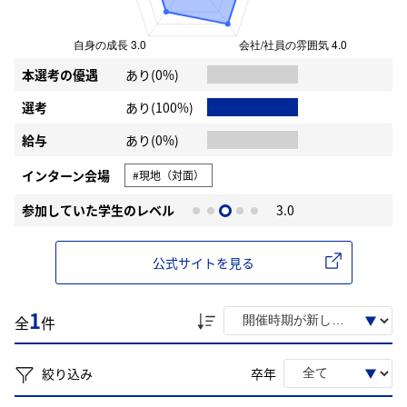
本選考の優遇
あり(0%)
選考
あり(100%)
給与
あり(0%)
インターン会場
#現地（対面）
参加していた学生のレベル
3.0
公式サイトを見る
1
全
件
絞り込み
卒年