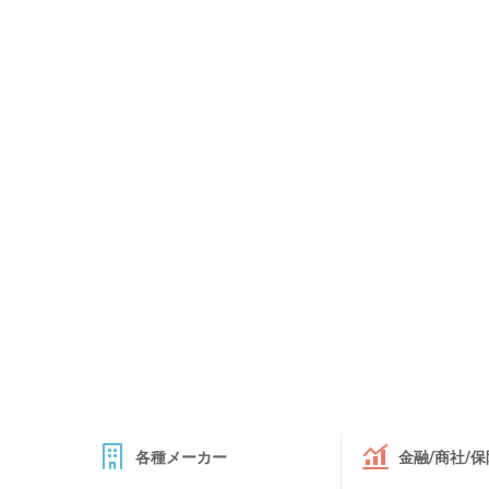
各種メーカー
金融/商社/保