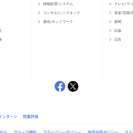
情報処理/システム
テレビ/ラ
コンサル/シンクタンク
音楽/芸能/
通信/ネットワーク
新聞
社
出版
険
広告
等
インターン
授業評価
ちら
グループ規約
プライバシーポリシー
外部送信ポリシー
カス