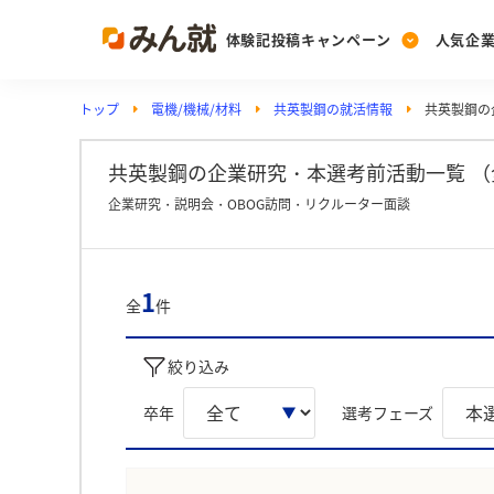
体験記投稿キャンペーン
人気企
トップ
電機/機械/材料
共英製鋼の就活情報
共英製鋼の
Post
Ranking
PickUp
投稿する
ランキングを見る
注目の企業特集
共英製鋼の企業研究・本選考前活動一覧 （
企業研究・説明会・OBOG訪問・リクルーター面談
Vote
投票する
1
全
件
動画で知ろう！業界・
絞り込み
卒年
選考フェーズ