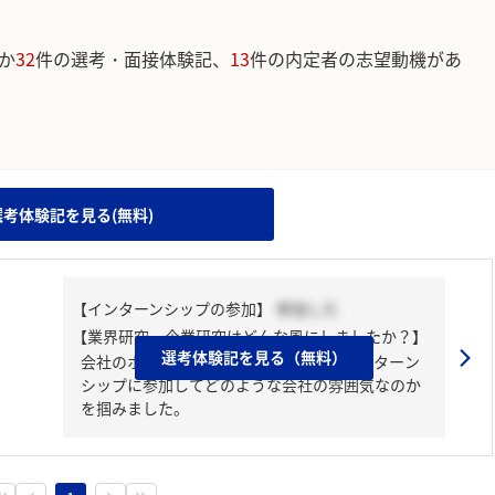
か
32
件の選考・面接体験記、
13
件の内定者の志望動機があ
。
選考体験記を見る(無料)
【インターンシップの参加】
参加した
【業界研究・企業研究はどんな風にしましたか？】
選考体験記を見る（無料）
会社のホームページを見たり、実際にインターン
シップに参加してどのような会社の雰囲気なのか
を掴みました。