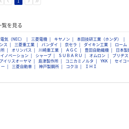
1
一覧を見る
電気（NEC）
三菱電機
キヤノン
本田技研工業（ホンダ）
ンス
三菱重工業
バンダイ
京セラ
ダイキン工業
ローム
作所
オリンパス
川崎重工業
ＡＧＣ
豊田自動織機
日本製
スイノベーション
シャープ
ＳＵＢＡＲＵ
オムロン
ブリヂス
アイリスオーヤマ
島津製作所
コニカミノルタ
YKK
セイコ
ミー
三菱自動車
神戸製鋼所
コクヨ
ＩＨＩ