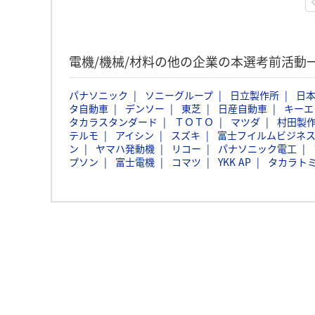
電機/機械/材料の他の企業の本選考前活動
パナソニック
ソニーグループ
日立製作所
日本
タ自動車
デンソー
東芝
日産自動車
キーエ
タカラスタンダード
ＴＯＴＯ
マツダ
村田製
テルモ
アイシン
スズキ
富士フイルムビジネ
ン
ヤマハ発動機
リコー
パナソニック電工
プソン
富士電機
コマツ
YKK AP
タカラト