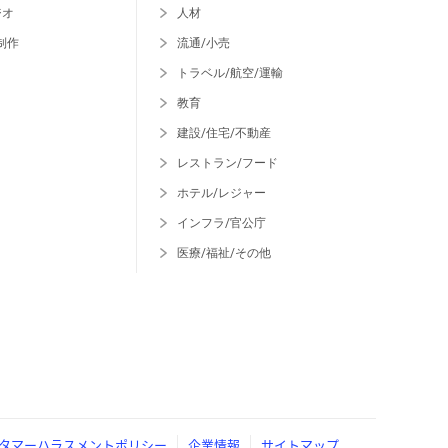
ジオ
人材
制作
流通/小売
トラベル/航空/運輸
教育
建設/住宅/不動産
レストラン/フード
ホテル/レジャー
インフラ/官公庁
医療/福祉/その他
タマーハラスメントポリシー
企業情報
サイトマップ