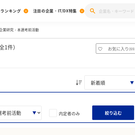
業ランキング
注目の企業・IT/DX特集
企業研究・本選考前活動
注目の企業特集
みんなのIT業界新卒就職人気企業ランキング
みんな
[27卒] 本選考体験記投稿キャンペーン
28卒 注目企業特集
27卒 注目企業特集
みんなのDX企業就職ブランド調査
全1件）
お気に入り
(
69
注目のIT・DX企業特集
28卒 IT・DX企業特集
27卒 IT・DX企業特集
28卒
みんなのIT業界新卒就職人気企業ランキング
みんな
企業研究
絞り込む
内定者のみ