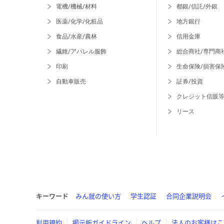
電機/機械/材料
都銀/信託/外銀
医薬/化学/化粧品
地方銀行
食品/水産/農林
信用金庫
繊維/アパレル服飾
総合商社/専門商
印刷
生命保険/損害保
自動車販売
証券/投資
クレジット信販
リース
キーワード
みん就の使い方
学生認証
合同企業説明会
利用規約
掲示板ガイドライン
ヘルプ
法人のお客様はこ