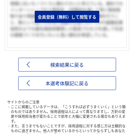
現場に近いモノづくりに携わりたいと考えている。御社での
インターンシップや工場見学・OB懇談を通して常に現地現
物であり問題抽出から立ち上げまで一貫して業務を行うこ
会員登録（無料）して閲覧する
と、鉄という扱いが非常に困難な生産においてAIや画像処理
技術のような最先端技術駆使した製造プロセスを通して社会
の基盤づくりを行いたいと思い御社を希望している。
検索結果に戻る
本選考体験記に戻る
サイトからのご注意
ここに掲載しているデータは、「こうすれば必ずうまくいく」という類
のものではありません。採用過程は人によって異なりますし、方針の変
更や採用担当者が変わることで前年と大幅に変更される場合もありえま
す。
また、言うまでもないことですが、採用過程に対する感じ方は主観的な
ものに過ぎません。他人が誉めているからといってかならずしもあなた