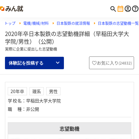
トップ
電機/機械/材料
日本製鉄の就活情報
日本製鉄の志望動機一覧
2020年卒日本製鉄の志望動機詳細（早稲田大学大
学院/男性）（公開）
実際に企業に提出した志望動機
お気に入り
(
24832
)
体験記を投稿する
20年卒
理系
男性
学校名
：
早稲田大学大学院
職種
：
非公開
志望動機