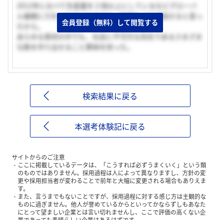
2012年に比べて生産量を２倍以上にしているなどグローバ
ル展開に力をいれていれており、世界No.1を目指せると思っ
会員登録（無料）して閲覧する
たから。
あらゆる素材の中でも、社会に不可欠な存在であるさまざま
な鉄を作り出せること興味を持った。
検索結果に戻る
本選考体験記に戻る
サイトからのご注意
ここに掲載しているデータは、「こうすれば必ずうまくいく」という類
のものではありません。採用過程は人によって異なりますし、方針の変
更や採用担当者が変わることで前年と大幅に変更される場合もありえま
す。
また、言うまでもないことですが、採用過程に対する感じ方は主観的な
ものに過ぎません。他人が誉めているからといってかならずしもあなた
にとって望ましい企業とは言い切れませんし、ここで評価の高くない企