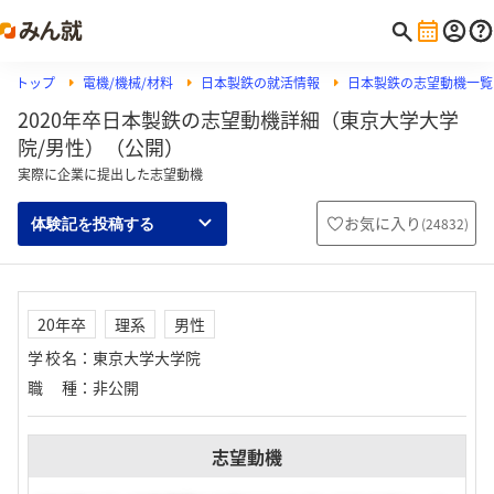
トップ
電機/機械/材料
日本製鉄の就活情報
日本製鉄の志望動機一覧
2020年卒日本製鉄の志望動機詳細（東京大学大学
院/男性）（公開）
実際に企業に提出した志望動機
お気に入り
(
24832
)
体験記を投稿する
20年卒
理系
男性
学校名
：
東京大学大学院
職種
：
非公開
志望動機