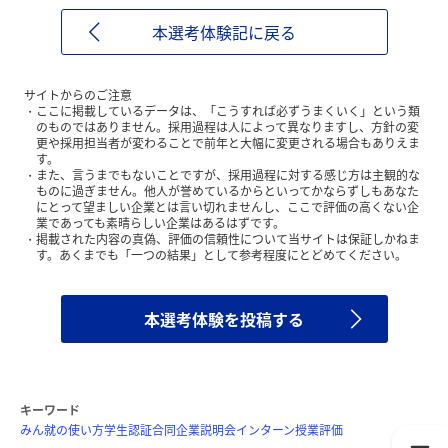
本選考体験記に戻る
サイトからのご注意
ここに掲載しているデータは、「こうすれば必ずうまくいく」という類
のものではありません。採用過程は人によって異なりますし、方針の変
更や採用担当者が変わることで前年と大幅に変更される場合もありえま
す。
また、言うまでもないことですが、採用過程に対する感じ方は主観的な
ものに過ぎません。他人が誉めているからといってかならずしもあなた
にとって望ましい企業とは言い切れませんし、ここで評価の高くない企
業であっても素晴らしい企業はあるはずです。
掲載された内容の真偽、評価の信頼性について当サイトは保証しかねま
す。あくまでも「一つの結果」として参考程度にとどめてください。
本選考体験を投稿する
キーワード
みん就の使い方
学生認証
合同企業説明会
インターン
授業評価