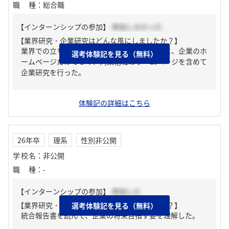
職種
：
総合職
【インターンシップの参加】
参加しなかった
【業界研究・企業研究はどんな風にしましたか？】
業界での立ち位置、扱う製品を比較するために、企業のホ
選考体験記を見る（無料）
ームページだけでなく、同業他社のホームページを含めて
企業研究を行った。
体験記の詳細はこちら
26年卒
理系
性別非公開
学校名
：
非公開
職種
：
-
【インターンシップの参加】
参加した
【業界研究・企業研究はどんな風にしましたか？】
選考体験記を見る（無料）
統合報告書を読んで、企業の将来目指す姿を理解した。