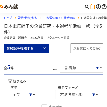
トップ
電機/機械/材料
日本電気硝子の就活情報
日本電気硝子の企業
日本電気硝子の企業研究・本選考前活動一覧 （全5
件）
企業研究・説明会・OBOG訪問・リクルーター面談
お気に入り
(
2791
)
体験記を投稿する
5
全
件
絞り込み
卒年
選考フェーズ
内定者のみ