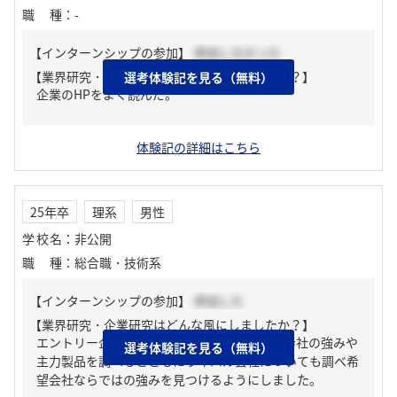
職種
：
-
【インターンシップの参加】
参加しなかった
【業界研究・企業研究はどんな風にしましたか？】
選考体験記を見る（無料）
企業のHPをよく読んだ。
体験記の詳細はこちら
25年卒
理系
男性
学校名
：
非公開
職種
：
総合職・技術系
【インターンシップの参加】
参加した
【業界研究・企業研究はどんな風にしましたか？】
エントリー企業のホームページに行き、その会社の強みや
選考体験記を見る（無料）
主力製品を調べるとともにライバル会社についても調べ希
望会社ならではの強みを見つけるようにしました。