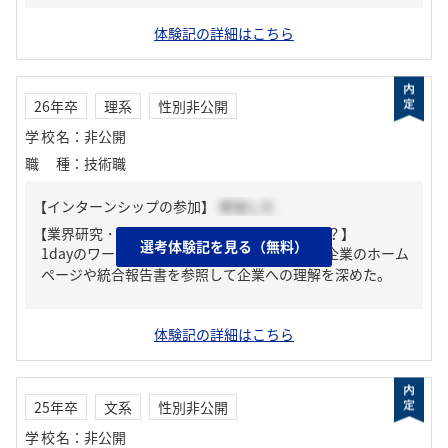
体験記の詳細はこちら
26年卒
理系
性別非公開
学校名
：
非公開
職種
：
技術職
【インターンシップの参加】
参加した
【業界研究・企業研究はどんな風にしましたか？】
選考体験記を見る（無料）
1dayのワークショップに参加するとともに、企業のホーム
ページや統合報告書を参照して企業への理解を深めた。
体験記の詳細はこちら
25年卒
文系
性別非公開
学校名
：
非公開