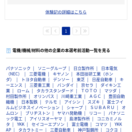
体験記の詳細はこちら
1
電機/機械/材料の他の企業の本選考前活動一覧を見る
パナソニック
ソニーグループ
日立製作所
日本電気
（NEC）
三菱電機
キヤノン
本田技研工業（ホン
ダ）
トヨタ自動車
デンソー
東芝
日産自動車
キ
ーエンス
三菱重工業
バンダイ
京セラ
ダイキン工
業
ローム
タカラスタンダード
ＴＯＴＯ
マツダ
村田製作所
オリンパス
川崎重工業
ＡＧＣ
豊田自動
織機
日本製鉄
テルモ
アイシン
スズキ
富士フイ
ルムビジネスイノベーション
シャープ
ＳＵＢＡＲＵ
オ
ムロン
ブリヂストン
ヤマハ発動機
リコー
パナソニ
ック電工
アイリスオーヤマ
島津製作所
コニカミノル
タ
YKK
セイコーエプソン
富士電機
コマツ
YKK
AP
タカラトミー
三菱自動車
神戸製鋼所
コクヨ