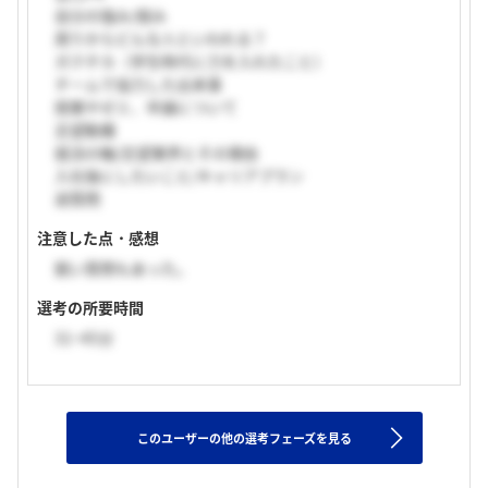
自分の強み/弱み
周りからどんな人といわれる？
ガクチカ（学生時代に力を入れたこと）
チームで協力した出来事
授業やゼミ、卒論について
志望動機
就活の軸/志望業界とその理由
入社後にしたいこと/キャリアプラン
逆質問
注意した点・感想
鋭い質問もあった。
選考の所要時間
31~45分
このユーザーの他の選考フェーズを見る