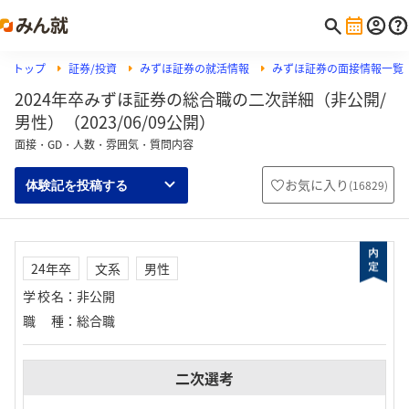
トップ
証券/投資
みずほ証券の就活情報
みずほ証券の面接情報一覧
2024年卒みずほ証券の総合職の二次詳細（非公開/
男性）（2023/06/09公開）
面接・GD・人数・雰囲気・質問内容
お気に入り
(
16829
)
体験記を投稿する
24年卒
文系
男性
学校名
：
非公開
職種
：
総合職
二次選考