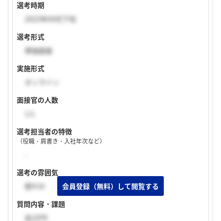
選考時期
2023年04月下旬
選考形式
単独面接
実施形式
オンライン
面接官の人数
1人
選考担当者の特徴
（役職・肩書き・入社年次など）
-
選考の雰囲気
穏やか
質問内容・課題
自己PR