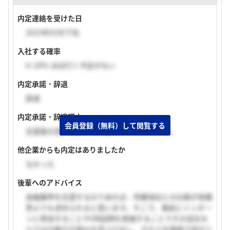
内定連絡を受けた日
2023年03月下旬
入社する確率
0~20% ほぼ行く予定がない
内定承諾・辞退
辞退
内定承諾・辞退理由
会員登録（無料）して閲覧する
志望度の高い他社から内定をいただいたため。
他企業からも内定はありましたか
なかった
後輩へのアドバイス
金融業界を志望するのであれば、同業他社との比較が他業
界よりも求められると思います。そこで、事前にインター
ンに参加することやOB訪問を実施することでその会社な
らではの魅力や強みを見つけ出し、それらを面接で話すと