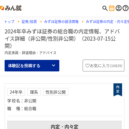
トップ
証券/投資
みずほ証券の就活情報
みずほ証券の内定・内々定
2024年卒みずほ証券の総合職の内定情報、アドバ
イス詳細（非公開/性別非公開）（2023-07-15公
開）
内定承諾・辞退理由・アドバイス
お気に入り
(
16829
)
体験記を投稿する
24年卒
理系
性別非公開
学校名
：
非公開
職種
：
総合職
内定・内々定