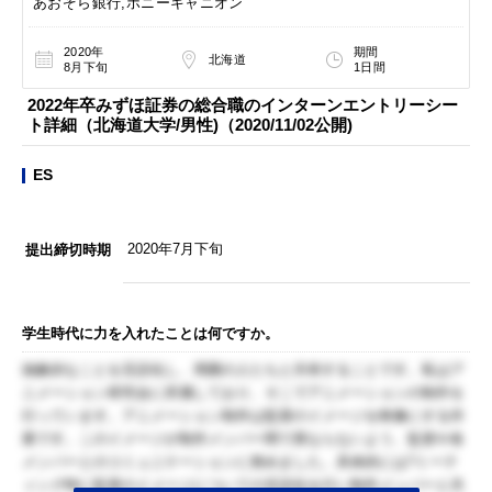
あおぞら銀行,ポニーキャニオン
2020年
期間
北海道
8月下旬
1日間
2022年卒みずほ証券の総合職のインターンエントリーシー
ト詳細（北海道大学/男性)（2020/11/02公開)
ES
2020年7月下旬
提出締切時期
学生時代に力を入れたことは何ですか。
抽象的なことを言語化し、周囲の人たちと共有することです。私はア
ニメーション研究会に所属しており、そこでアニメーションの制作を
行っています。アニメーション制作は監督のイメージを映像にする作
業です。このイメージが制作メンバー間で異ならないよう、監督や各
メンバーとのコミュニケーションに努めました。具体的には?ミーテ
ィング時に監督のイメージについての言語化を行い制作メンバーと共