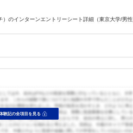
チ）のインターンエントリーシート詳細（東京大学/男性
としては今、自分はFXなどの投資を実際に行なっているとともに、大学
います。これらの経験で身につけてきた知識や大学で学んだことがどの
できるのか興味を持ちました。学術の知見を活かすとき、どのように考
インターンを希望しました。二つ目は、実際に投資業務を仕事にしてい
体験記の全項目を見る
ことに繋がるのではないかと考えたからです。自分の考えに対し、周り
働くことのビジョンを知れると考えました。目的は、今後のキャリア形
とです。今後どのように投資や金融に関しての学習をしていけばよいの