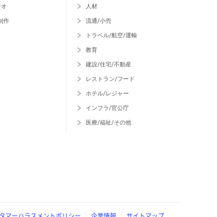
ジオ
人材
制作
流通/小売
トラベル/航空/運輸
教育
建設/住宅/不動産
レストラン/フード
ホテル/レジャー
インフラ/官公庁
医療/福祉/その他
タマーハラスメントポリシー
企業情報
サイトマップ