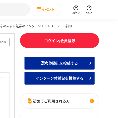
イベント
ログイン
ヘルプ
20卒のみずほ証券のインターンエントリーシート詳細
Event
の新卒就職人気企業ランキング
みんなのインターン人気企業ランキン
直近のイベント一覧
ログイン/会員登録
829
)
もっと見る
 IT・DX現場社員インタビュー
選考体験記を投稿する
の新卒就職人気企業ランキング
みんなのインターン人気企業ランキン
インターン体験記を投稿する
初めてご利用される方