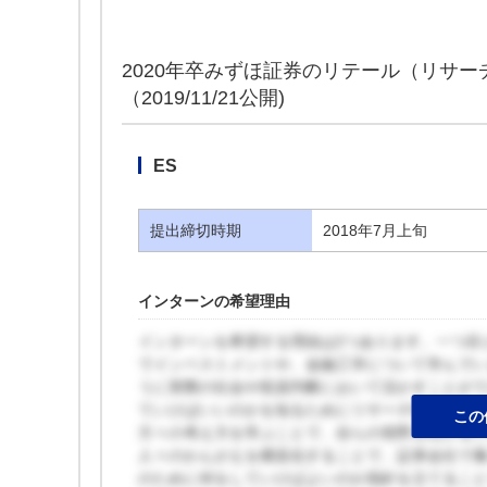
2020年卒みずほ証券のリテール（リサー
（2019/11/21公開)
ES
提出締切時期
2018年7月上旬
インターンの希望理由
インターンを希望する理由は2つあります。一つ目
でインベストメントや、金融工学について学んで
うに実際の社会や投資判断において活かすことが
ていけばいいのかを知るためにリサーチ部門での
この
方々の考え方を学ぶことで、自らの視野を広げる
人々のかんがえを構造化することで、証券会社で
のために何をしていけばよいのか指針を立てるこ