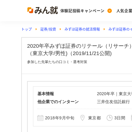
体験記投稿キャンペーン
人気企
トップ
証券/投資
みずほ証券の就活情報
みずほ証券の
Post
Ranking
PickUp
投稿する
ランキングを見る
注目の企業特集
2020年卒みずほ証券のリテール（リサー
（東京大学/男性)（2019/11/21公開)
参加した先輩たちの口コミ・選考対策
Vote
投票する
動画で知ろう！業界・
基本情報
2020年卒｜東京
他企業でのインターン
三井住友信託銀行
2018年9月中旬
東京都
3日間