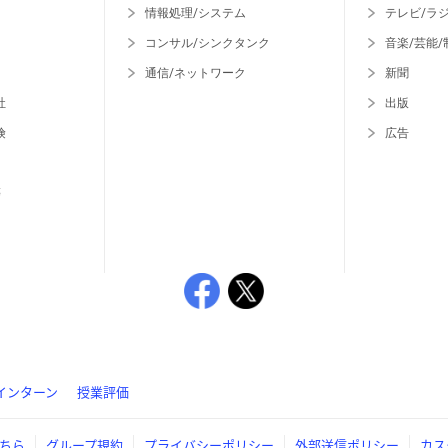
情報処理/システム
テレビ/ラ
コンサル/シンクタンク
音楽/芸能/
通信/ネットワーク
新聞
社
出版
険
広告
等
インターン
授業評価
ちら
グループ規約
プライバシーポリシー
外部送信ポリシー
カス