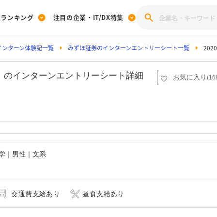
業ランキング
注目の企業・IT/DX特集
インターン体験記一覧
みずほ証券のインターンエントリーシート一覧
20
注目の企業特集
みんなのIT業界新卒就職人気企業ランキング
みんな
[27卒] 本選考体験記投稿キャンペーン
28卒 注目企業特集
27卒 注目企業特集
みんなのDX企業就職ブランド調査
チ）のインターンエントリーシート詳細
お気に入り
(
16
注目のIT・DX企業特集
28卒 IT・DX企業特集
27卒 IT・DX企業特集
28卒
みんなのIT業界新卒就職人気企業ランキング
みんな
企業研究
大学｜男性｜文系
交通費支給あり
昼食支給あり