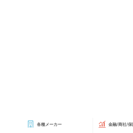
各種メーカー
金融/商社/保