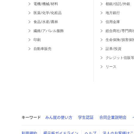
電機/機械/材料
都銀/信託/外銀
医薬/化学/化粧品
地方銀行
食品/水産/農林
信用金庫
繊維/アパレル服飾
総合商社/専門商
印刷
生命保険/損害保
自動車販売
証券/投資
クレジット信販
リース
キーワード
みん就の使い方
学生認証
合同企業説明会
利用規約
掲示板ガイドライン
ヘルプ
法人のお客様はこ