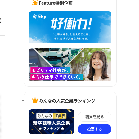
Feature特別企画
)
みんなの人気企業ランキング
よ
え
結果を見る
る
の
投票する
成
か