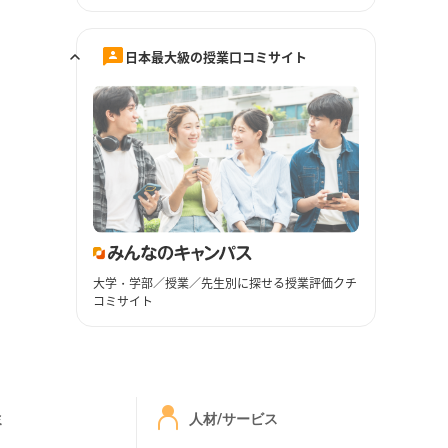
日本最大級の授業口コミサイト
大学・学部／授業／先生別に探せる授業評価クチ
コミサイト
ミ
人材/サービス