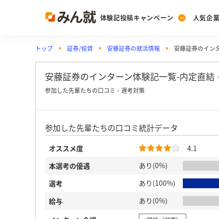
体験記投稿キャンペーン
人気企
トップ
証券/投資
安藤証券の就活情報
安藤証券のイン
Post
Ranking
PickUp
投稿する
ランキングを見る
注目の企業特集
安藤証券のインターン体験記一覧-内定直結
参加した先輩たちの口コミ・選考対策
Vote
参加した先輩たちの口コミ統計データ
投票する
動画で知ろう！業界・
オススメ度
4.1
あり(0%)
本選考の優遇
あり(100%)
選考
あり(0%)
給与