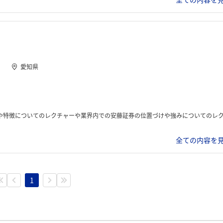
愛知県
が行われた。 少し休憩を挟んだ後に参加者がグループ化され、お客様に新規の資産運用プランを提案するというお題が与えられグループワークが開始した。 グループワーク終了後、現役社員をお客様と想定して自分達の企画の営業体験を行い、社員の方からフィードバックを受けた。 また少し休憩を挟んだ後、社員の方との座談会を行って終了
全ての内容を見
1