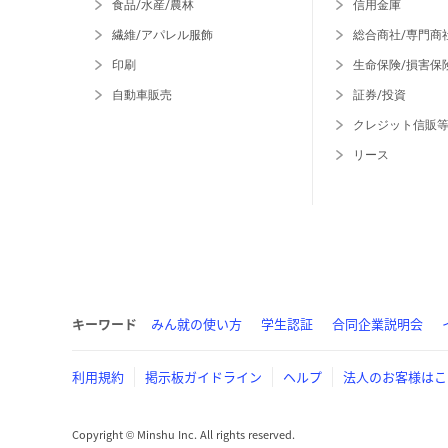
食品/水産/農林
信用金庫
繊維/アパレル服飾
総合商社/専門商
印刷
生命保険/損害保
自動車販売
証券/投資
クレジット信販
リース
キーワード
みん就の使い方
学生認証
合同企業説明会
利用規約
掲示板ガイドライン
ヘルプ
法人のお客様はこ
Copyright © Minshu Inc. All rights reserved.