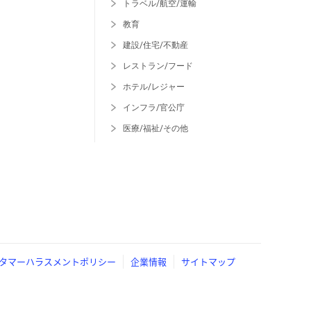
トラベル/航空/運輸
教育
建設/住宅/不動産
レストラン/フード
ホテル/レジャー
インフラ/官公庁
医療/福祉/その他
タマーハラスメントポリシー
企業情報
サイトマップ