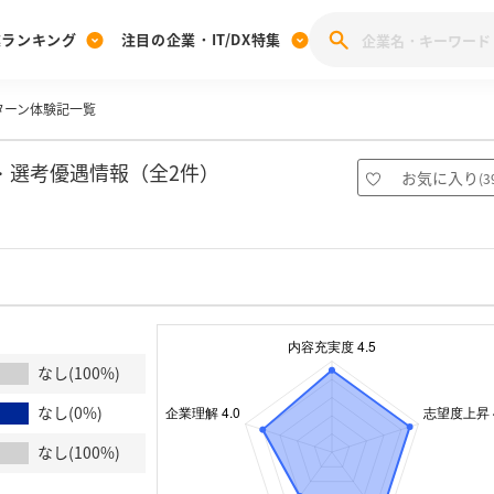
業ランキング
注目の企業・IT/DX特集
ターン体験記一覧
注目の企業特集
みんなのIT業界新卒就職人気企業ランキング
みんな
[27卒] 本選考体験記投稿キャンペーン
28卒 注目企業特集
27卒 注目企業特集
みんなのDX企業就職ブランド調査
・選考優遇情報（全2件）
お気に入り
(
3
注目のIT・DX企業特集
28卒 IT・DX企業特集
27卒 IT・DX企業特集
28卒
みんなのIT業界新卒就職人気企業ランキング
みんな
企業研究
なし(100%)
なし(0%)
なし(100%)