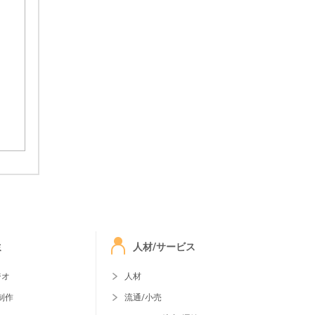
ミ
人材/サービス
ジオ
人材
制作
流通/小売