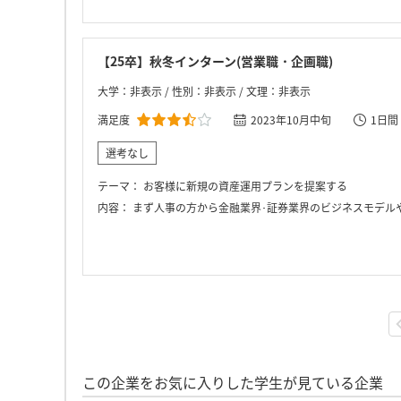
【25卒】秋冬インターン(営業職・企画職)
大学：非表示 / 性別：非表示 / 文理：非表示
満足度
2023年10月中旬
1日間
選考なし
テーマ：
お客様に新規の資産運用プランを提案する
内容：
まず人事の方から金融業界･証券業界のビジネスモデルや特徴についてのレクチャーや業界内での安藤証券の位置づけや強みについてのレクチャーが行われた。 その後、証券会社の営業がどのような一日を過ごすかについてのガイド
この企業をお気に入りした学生が見ている企業