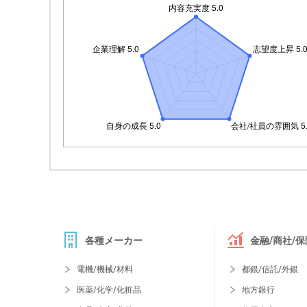
各種メーカー
金融/商社/保
電機/機械/材料
都銀/信託/外銀
医薬/化学/化粧品
地方銀行