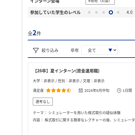
インターン会場
#現地（対面）
参加していた学生のレベル
4.0
2
全
件
絞り込み
卒年
【26卒】夏インターン(資金運用職)
大学：非表示 / 性別：非表示 / 文理：非表示
満足度
2024年6月中旬
1日間
選考なし
テーマ：
シミュレーターを用いた株式取引の疑似体験
内容：
株式取引に関する簡単なレクチャーの後、シミュレーターを用いて株式取引の