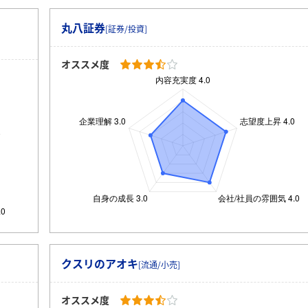
丸八証券
[証券/投資]
オススメ度
クスリのアオキ
[流通/小売]
オススメ度