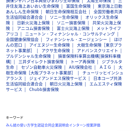
損保ジャパン日本興亜ひまわり生命保険
太陽生命保険
三
井住友海上あいおい生命保険
富国生命保険
東京海上日動
あんしん生命保険
朝日生命保険相互会社
全国労働者共済
生活協同組合連合会
ソニー生命保険
オリックス生命保
険
日新火災海上保険
ソニー損害保険
共栄火災海上保
険
アニコム損害保険
富士火災海上保険
メットライフ
アリコ
ニュートン・フィナンシャル・コンサルティング
全国健康保険協会
フィナンシャル・エージェンシー
ほけ
んの窓口
アイエヌジー生命保険
大樹生命保険［東京プラ
ネット事業部］
アクサ生命保険
アドバンスクリエイト
プルデンシャル生命保険
損害保険料率算出機構[損保料率機
構]
三井ダイレクト損害保険
トーア再保険
ジブラルタ
生命
セゾン自動車火災保険
AIU保険会社
ＡＩＧ
大
樹生命保険［大阪プラネット事業部］
チューリッヒインシュ
アランス
ジェイアンドエス保険サービス
日本コープ共済
生活協同組合連合会
朝日火災海上保険
エムエスティ保険
サービス
Chubb損害保険
キーワード
みん就の使い方
学生認証
合同企業説明会
インターン
授業評価