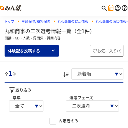
トップ
生命保険/損害保険
丸和商事の就活情報
丸和商事の面接情報
丸和商事の二次選考情報一覧（全1件）
面接・GD・人数・雰囲気・質問内容
お気に入り
(
7
)
体験記を投稿する
1
全
件
絞り込み
卒年
選考フェーズ
内定者のみ