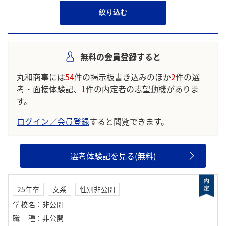
絞り込む
無料の会員登録すると
丸和商事には
54
件の掲示板書き込みのほか
2
件の選
考・面接体験記、
1
件の内定者の志望動機がありま
す。
ログイン／会員登録
すると閲覧できます。
選考体験記を見る(無料)
25年卒
文系
性別非公開
学校名
：
非公開
職種
：
非公開