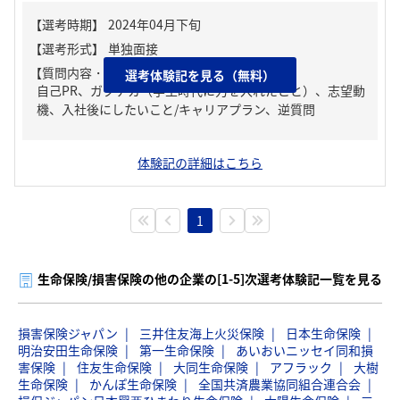
【質問内容・課題】
選考体験記を見る（無料）
自己PR、ガクチカ（学生時代に力を入れたこと）、志望動
機、入社後にしたいこと/キャリアプラン、逆質問
体験記の詳細はこちら
1
生命保険/損害保険の他の企業の[1-5]次選考体験記一覧を見る
損害保険ジャパン
三井住友海上火災保険
日本生命保険
明治安田生命保険
第一生命保険
あいおいニッセイ同和損
害保険
住友生命保険
大同生命保険
アフラック
大樹
生命保険
かんぽ生命保険
全国共済農業協同組合連合会