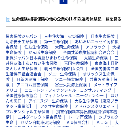
1
生命保険/損害保険の他の企業の[1-5]次選考体験記一覧を見る
損害保険ジャパン
三井住友海上火災保険
日本生命保険
明治安田生命保険
第一生命保険
あいおいニッセイ同和損
害保険
住友生命保険
大同生命保険
アフラック
大樹
生命保険
かんぽ生命保険
全国共済農業協同組合連合会
損保ジャパン日本興亜ひまわり生命保険
太陽生命保険
三
井住友海上あいおい生命保険
富国生命保険
東京海上日動
あんしん生命保険
朝日生命保険相互会社
全国労働者共済
生活協同組合連合会
ソニー生命保険
オリックス生命保
険
日新火災海上保険
ソニー損害保険
共栄火災海上保
険
アニコム損害保険
富士火災海上保険
メットライフ
アリコ
ニュートン・フィナンシャル・コンサルティング
全国健康保険協会
フィナンシャル・エージェンシー
ほけ
んの窓口
アイエヌジー生命保険
大樹生命保険［東京プラ
ネット事業部］
アクサ生命保険
アドバンスクリエイト
プルデンシャル生命保険
損害保険料率算出機構[損保料率機
構]
三井ダイレクト損害保険
トーア再保険
ジブラルタ
生命
セゾン自動車火災保険
AIU保険会社
ＡＩＧ
大