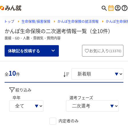
トップ
生命保険/損害保険
かんぽ生命保険の就活情報
かんぽ生命保
かんぽ生命保険の二次選考情報一覧（全10件）
面接・GD・人数・雰囲気・質問内容
お気に入り
(
13370
)
体験記を投稿する
10
全
件
絞り込み
卒年
選考フェーズ
内定者のみ