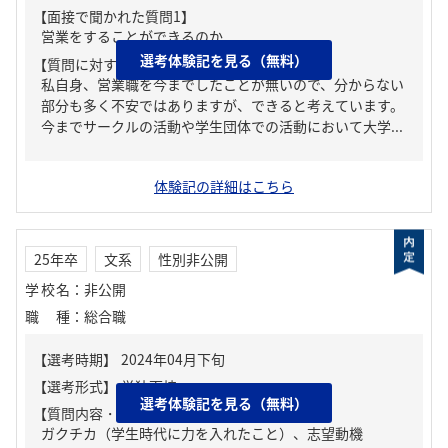
【面接で聞かれた質問1】
営業をすることができるのか
選考体験記を見る（無料）
【質問に対する回答1】
私自身、営業職を今までしたことが無いので、分からない
部分も多く不安ではありますが、できると考えています。
今までサークルの活動や学生団体での活動において大学...
体験記の詳細はこちら
25年卒
文系
性別非公開
学校名
：
非公開
職種
：
総合職
選考体験記を見る（無料）
【質問内容・課題】
ガクチカ（学生時代に力を入れたこと）、志望動機