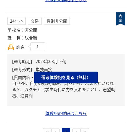
24年卒
文系
性別非公開
学校名
：
非公開
職種
：
総合職
感謝
1
【質問内容・課題】
選考体験記を見る（無料）
自己PR、自分の強み/弱み、周りからどんな人といわれ
る？、ガクチカ（学生時代に力を入れたこと）、志望動
機、逆質問
体験記の詳細はこちら