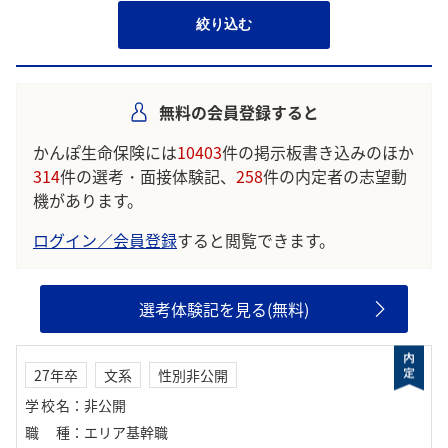
絞り込む
無料の会員登録すると
かんぽ生命保険には
10403
件の掲示板書き込みのほか
314
件の選考・面接体験記、
258
件の内定者の志望動
機があります。
ログイン／会員登録
すると閲覧できます。
選考体験記を見る(無料)
27年卒
文系
性別非公開
学校名
：
非公開
職種
：
エリア基幹職