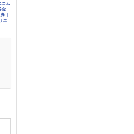
ニコム
券金
証券
リエ