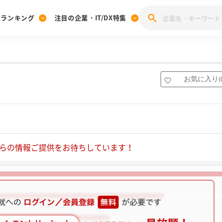
業ランキング
注目の企業・IT/DX特集
注目の企業特集
みんなのIT業界新卒就職人気企業ランキング
みんな
[27卒] 本選考体験記投稿キャンペーン
28卒 注目企業特集
27卒 注目企業特集
みんなのDX企業就職ブランド調査
お気に入り
(
注目のIT・DX企業特集
28卒 IT・DX企業特集
27卒 IT・DX企業特集
28卒
みんなのIT業界新卒就職人気企業ランキング
みんな
企業研究
らの情報ご提供をお待ちしています！