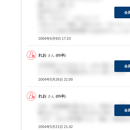
聞いたこと無いぞ。
米JPモルガン？
会
同じくモルガン・スタンレー？
それともドイツ銀行（旧モルガン・ギャランィ
これらとは何か資本関係でもあるのでしょうか
2004年6月9日 17:23
れお
さん
(05卒)
今日内定いただきました。かなり迷ってます。
会
じっくり考えて結論を出したいと思ってます。
2004年5月26日 21:00
れお
さん
(05卒)
今日、社長面接を受けました。社長さんの若さ
会
驚きました！！社員の方もかなり気さくに話し
くれて、かなり好印象でした。後は、内定頂け
2004年5月21日 21:42