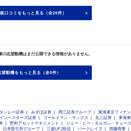
板口コミをもっと見る（全26件）
輩の志望動機はまだ公開できる情報がありません。
志望動機をもっと見る（全0件）
タンレー証券
みずほ証券
岡三証券グループ
東海東京フィナン
インベスターズ証券
ゴールドマン・サックス
丸三証券
東海東
券
野村アセットマネジメント
ジェー・ピー・モルガン・チェー
日本取引所グループ
三菱UFJ投信
バークレイズ
岡藤商事