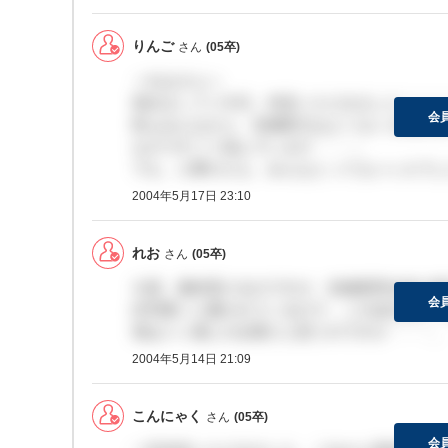
りんご
さん
(05卒)
＞れおさんへ
初めまして☆今日、内定いただきました！！！
会
私もみんなから、先物取引はよくないと聞きま
なのですごく悩んでいます・・・。
でも、人事の人も、みんなとってもいい人でし
2004年5月17日 23:10
れお
さん
(05卒)
今度、最終受けるのですが、先物業界全体の掲
会
評判悪いと書かれているので、この会社はどう
僕はいい感じの企業だと思うのですが・・・。
2004年5月14日 21:09
こんにゃく
さん
(05卒)
会