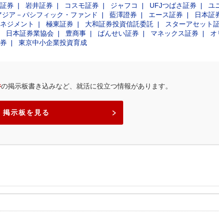
証券
岩井証券
コスモ証券
ジャフコ
UFJつばさ証券
ユ
アジア－パシフィック・ファンド
藍澤證券
エース証券
日本証
ネジメント
極東証券
大和証券投資信託委託
スターアセット
日本証券業協会
豊商事
ばんせい証券
マネックス証券
オ
券
東京中小企業投資育成
件
の掲示板書き込みなど、就活に役立つ情報があります。
掲示板を見る