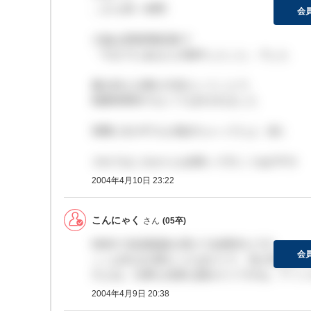
…から60～80問
会
小論は原稿用紙2枚で
「今までにあなたが熱中したこと」でした
書き終える事が大切ということで、
制限時間内でなくても許されました
実際に8人中7人が過ぎちゃってたよ（笑）
それではこれからも頑張って行こうね(^O^)/
2004年4月10日 23:22
こんにゃく
さん
(05卒)
MMGで役員面接を受けて結果待ちです。
会
ここは生まれ変わったばかりで、先が見えない
すよね。仕事も先輩も面白そうですね。アット
2004年4月9日 20:38