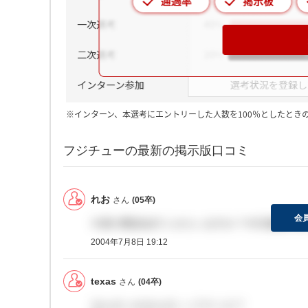
※インターン、本選考にエントリーした人数を100％としたとき
フジチューの最新の掲示版口コミ
れお
さん
(05卒)
会
今度の懇談会行くかたいますか？今日連絡があ
2004年7月8日 19:12
texas
さん
(04卒)
モルガン＆モルガンってナンだ？