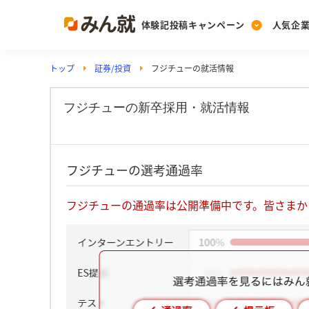
体験記投稿キャンペーン
人気企
トップ
証券/投資
フジチューの就活情報
Post
Ranking
PickUp
投稿する
ランキングを見る
注目の企業特集
フジチューの新卒採用・就活情報
Vote
フジチューの選考通過率
投票する
動画で知ろう！業界・
フジチューの通過率は公開準備中です。皆さまか