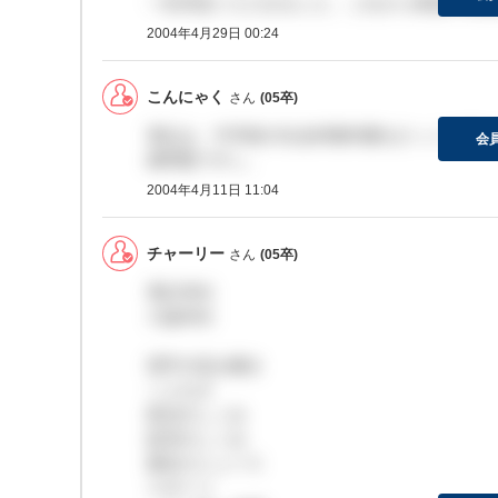
一応内定いただきました。これから承諾の有無
2004年4月29日 00:24
こんにゃく
さん
(05卒)
筆記は、中学校の社会科教科書をひっくり返し
会
識問題ですし。
2004年4月11日 11:04
チャーリー
さん
(05卒)
筆記30分
小論30分
漢字の読み書き
ことわざ
政治のしくみ
経済のしくみ
最近のニュース
スポーツ