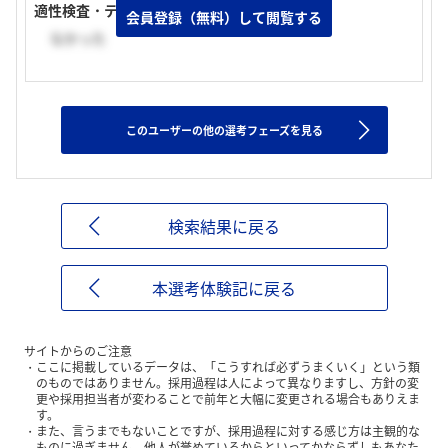
適性検査・テストの有無
会員登録（無料）して閲覧する
なかった
このユーザーの他の選考フェーズを見る
検索結果に戻る
本選考体験記に戻る
サイトからのご注意
ここに掲載しているデータは、「こうすれば必ずうまくいく」という類
のものではありません。採用過程は人によって異なりますし、方針の変
更や採用担当者が変わることで前年と大幅に変更される場合もありえま
す。
また、言うまでもないことですが、採用過程に対する感じ方は主観的な
ものに過ぎません。他人が誉めているからといってかならずしもあなた