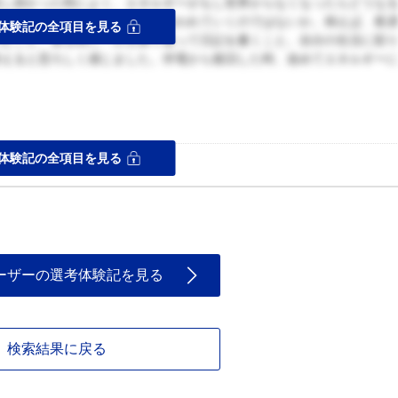
差し掛かった時によく、エネルギーがもし世界からなくなったらどうな
ると、人々の暮らしが全面的に失われていくのではないか。例えば、夜
体験記の全項目を見る
しむこと、寝る前に一日を振り返って日記を書くこと。自分の生活に彩
考えると恐ろしく感じました。停電から復旧した時、改めてエネルギー
ス
体験記の全項目を見る
けた。
ーザーの選考体験記を見る
検索結果に戻る