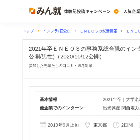
体験記投稿キャンペーン
人気企
トップ
インフラ/官公庁
ＥＮＥＯＳの就活情報
ＥＮＥ
Post
Ranking
PickUp
投稿する
ランキングを見る
注目の企業特集
2021年卒ＥＮＥＯＳの事務系総合職のイ
公開/男性)（2020/10/12公開)
参加した先輩たちの口コミ・選考対策
Vote
投票する
動画で知ろう！業界・
基本情報
2021年卒｜大学
他企業でのインターン
出光興産,関西電力
2019年9月上旬
東京都
2日間