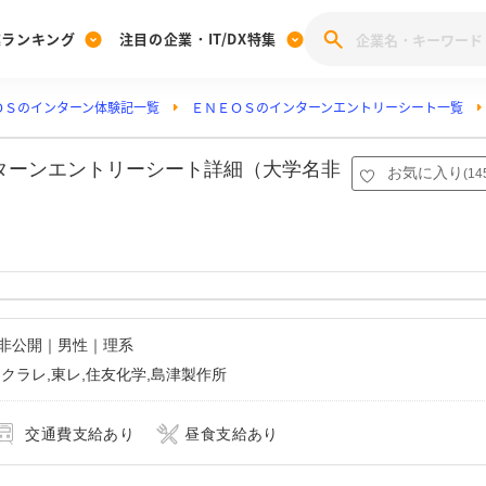
業ランキング
注目の企業・IT/DX特集
ＯＳのインターン体験記一覧
ＥＮＥＯＳのインターンエントリーシート一覧
注目の企業特集
みんなのIT業界新卒就職人気企業ランキング
みんな
[27卒] 本選考体験記投稿キャンペーン
28卒 注目企業特集
27卒 注目企業特集
みんなのDX企業就職ブランド調査
ンターンエントリーシート詳細（大学名非
お気に入り
(
14
注目のIT・DX企業特集
28卒 IT・DX企業特集
27卒 IT・DX企業特集
28卒
みんなのIT業界新卒就職人気企業ランキング
みんな
企業研究
名非公開｜男性｜理系
,クラレ,東レ,住友化学,島津製作所
交通費支給あり
昼食支給あり