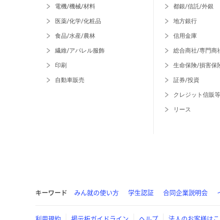
電機/機械/材料
都銀/信託/外銀
医薬/化学/化粧品
地方銀行
食品/水産/農林
信用金庫
繊維/アパレル服飾
総合商社/専門商
印刷
生命保険/損害保
自動車販売
証券/投資
クレジット信販
リース
キーワード
みん就の使い方
学生認証
合同企業説明会
利用規約
掲示板ガイドライン
ヘルプ
法人のお客様はこ