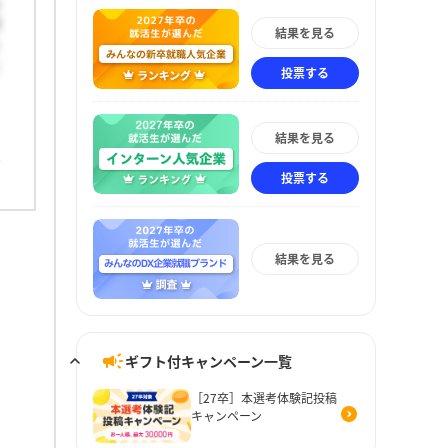
る
遅
結果を見る
り
に
投票する
結果を見る
投票する
結果を見る
ギフト付キャンペーン一覧
［27卒］本選考体験記投稿
キャンペーン