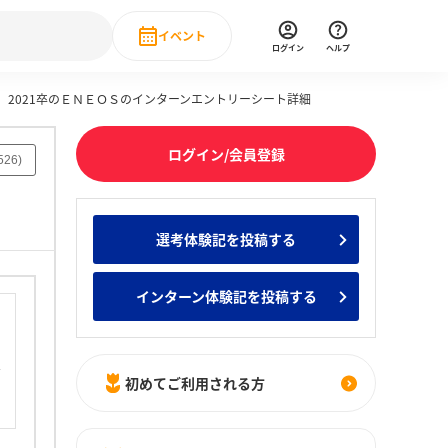
イベント
ログイン
ヘルプ
2021卒のＥＮＥＯＳのインターンエントリーシート詳細
Event
の新卒就職人気企業ランキング
みんなのインターン人気企業ランキン
直近のイベント一覧
ログイン/会員登録
526
)
もっと見る
 IT・DX現場社員インタビュー
選考体験記を投稿する
の新卒就職人気企業ランキング
みんなのインターン人気企業ランキン
インターン体験記を投稿する
初めてご利用される方