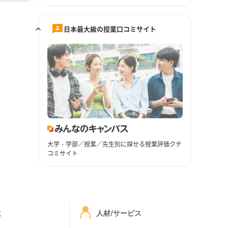
日本最大級の授業口コミサイト
大学・学部／授業／先生別に探せる授業評価クチ
コミサイト
ミ
人材/サービス