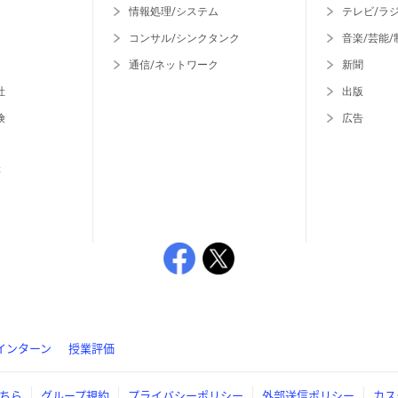
情報処理/システム
テレビ/ラ
コンサル/シンクタンク
音楽/芸能/
通信/ネットワーク
新聞
社
出版
険
広告
等
インターン
授業評価
ちら
グループ規約
プライバシーポリシー
外部送信ポリシー
カス