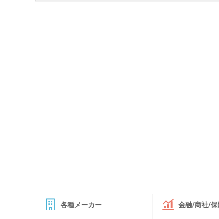
各種メーカー
金融/商社/保