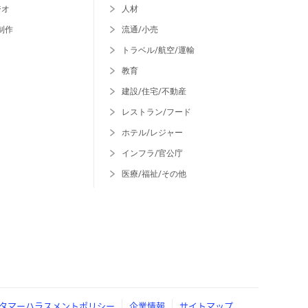
ジオ
人材
制作
流通/小売
トラベル/航空/運輸
教育
建設/住宅/不動産
レストラン/フード
ホテル/レジャー
インフラ/官公庁
医療/福祉/その他
タマーハラスメントポリシー
企業情報
サイトマップ