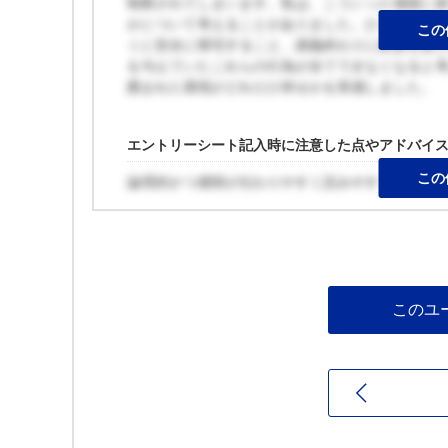
制限されてしまいます。私は、こういった場面に
かについて考えることがありました。ひょっとす
この
くに安全に帰宅すること、講義終わりに娯楽を楽
を与えていたこれらの行為が全てできなくなると
囲まれた環境がどれだけ幸せかを実感しました。
エントリーシート記入時に注意した点やアドバイ
この
論理的かつ感情が伝わりやすく読みやすくを心掛
このユ