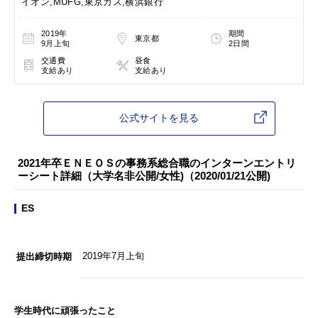
イオン,MUFG,東京ガス,横浜銀行
2019年
期間
東京都
9月上旬
2日間
交通費
昼食
支給あり
支給あり
公式サイトを見る
2021年卒ＥＮＥＯＳの事務系総合職のインターンエントリ
ーシート詳細（大学名非公開/女性)（2020/01/21公開)
ES
2019年7月上旬
提出締切時期
学生時代に頑張ったこと