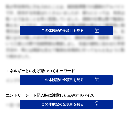
私が学生時代に力を入れたことは、個別指導塾での講師のアルバイト
です。担当する生徒はたくさんいましたが、彼らにとっては、先生は
私一人であることを常に意識していました。講師の仕事は塾で勉強を
教えることですが、それ以外にも、自身の経験を踏まえて教室長に指
この体験記の全項目を見る
導方法の改善計画を提案し、塾全体の成績アップにつなげました。生
徒にはその場しのぎの学力だけでなく、継続性講師、保護者、生徒と
いう三者との間で信頼関係を構築しまし、生徒の個性に合わせた学習
方法や、時には雑談も交えて勉強を自発的に行ってもらえるように取
り組みました。
エネルギーといえば思いつくキーワード
この体験記の全項目を見る
インフラのインフラ
エントリーシート記入時に注意した点やアドバイス
この体験記の全項目を見る
一文一文を短く書くようにした。