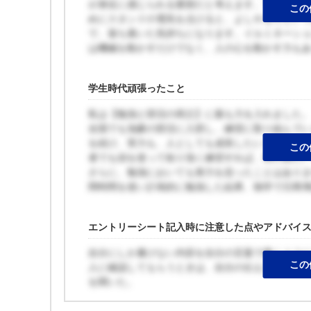
が身近に感じられる要因だと考えます。ですが、
この
めにスタンドの電気を点けると、よしやるぞとい
で、落ち着いた気持ちになります。イルミネーシ
は機械を動かすだけでなく、人の心を動かす力も
学生時代頑張ったこと
私は【勉強と部活の両立】に最も力を入れました
全国でも強豪の部活に入部し、練習に取り組んで
を続け、実力も、人としても成長したいと考えた
この
者でも頭を使って粘り強く練習すれば、県の第1シ
さらに、勉強においても努力を怠ったことはあり
間時間を使い計画的に勉強した結果、独学で日商簿
エントリーシート記入時に注意した点やアドバイ
自分にしか書けない内容を自分の言葉で書くよう
この
人に確認してもらうときは、自分の伝えたい内容
を聞いた。