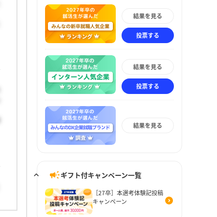
た
結果を見る
に
投票する
結果を見る
投票する
力
心
隙
結果を見る
ギフト付キャンペーン一覧
と
［27卒］本選考体験記投稿
キャンペーン