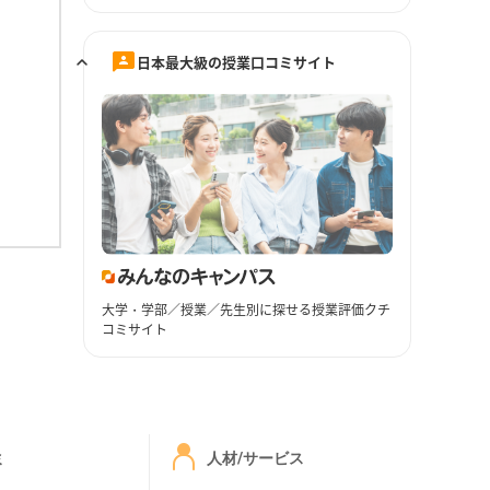
日本最大級の授業口コミサイト
大学・学部／授業／先生別に探せる授業評価クチ
コミサイト
ミ
人材/サービス