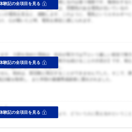
私が最も電気というエネルギーを感じるのは違う場面です。勉強をする
体験記の全項目を見る
う気持ちになります。バーなどでは、雰囲気のある電気が点いているの
ョンの電気を見ると、感動します。このように、電気というエネルギー
あり、心が動いたと時、電気を身近に感じられます。
。
います。入部を決めた理由は、自分が実力では下という厳しい状況で努
からです。そこで学んだのが、【努力を続けることの大切さ】です。初
体験記の全項目を見る
ードに勝利することができました。
ません。初めは、部活動と両立することができませんでした。そこで、
記2級を取得し、また学部の最優秀成績者に選出されました。
ス
にした。
体験記の全項目を見る
からずれないように、修正というより、どういう人に見えるかというこ