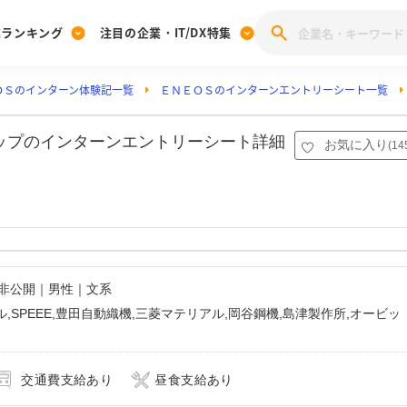
業ランキング
注目の企業・IT/DX特集
ＯＳのインターン体験記一覧
ＥＮＥＯＳのインターンエントリーシート一覧
注目の企業特集
みんなのIT業界新卒就職人気企業ランキング
みんな
[27卒] 本選考体験記投稿キャンペーン
28卒 注目企業特集
27卒 注目企業特集
みんなのDX企業就職ブランド調査
シップのインターンエントリーシート詳細
お気に入り
(
14
注目のIT・DX企業特集
28卒 IT・DX企業特集
27卒 IT・DX企業特集
28卒
みんなのIT業界新卒就職人気企業ランキング
みんな
企業研究
名非公開｜男性｜文系
ル,SPEEE,豊田自動織機,三菱マテリアル,岡谷鋼機,島津製作所,オービッ
交通費支給あり
昼食支給あり