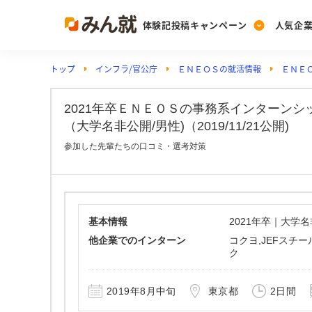
体験記投稿キャンペーン
人気企
トップ
インフラ/官公庁
ＥＮＥＯＳの就活情報
ＥＮＥ
Post
Ranking
PickUp
投稿する
ランキングを見る
注目の企業特集
2021年卒ＥＮＥＯＳの事務系インターン
（大学名非公開/男性)（2019/11/21公開)
参加した先輩たちの口コミ・選考対策
Vote
投票する
動画で知ろう！業界・
基本情報
2021年卒｜大学
他企業でのインターン
コクヨ,JEFスチー
ク
2019年8月中旬
東京都
2日間