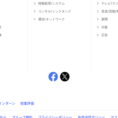
情報処理/システム
テレビ/ラ
コンサル/シンクタンク
音楽/芸能/
通信/ネットワーク
新聞
社
出版
険
広告
等
インターン
授業評価
ちら
グループ規約
プライバシーポリシー
外部送信ポリシー
カス