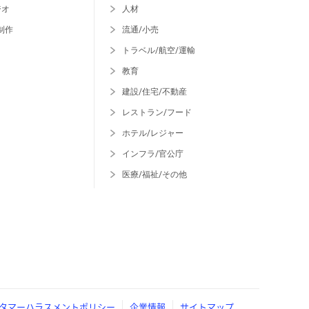
ジオ
人材
制作
流通/小売
トラベル/航空/運輸
教育
建設/住宅/不動産
レストラン/フード
ホテル/レジャー
インフラ/官公庁
医療/福祉/その他
タマーハラスメントポリシー
企業情報
サイトマップ