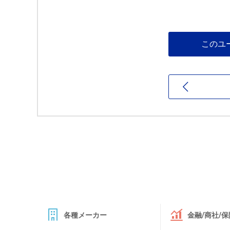
このユ
各種メーカー
金融/商社/保