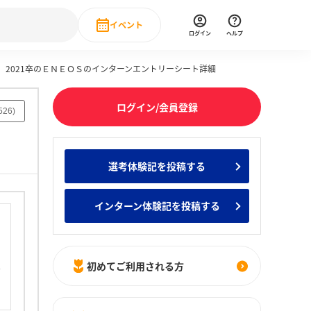
イベント
ログイン
ヘルプ
2021卒のＥＮＥＯＳのインターンエントリーシート詳細
Event
の新卒就職人気企業ランキング
みんなのインターン人気企業ランキン
直近のイベント一覧
ログイン/会員登録
526
)
もっと見る
 IT・DX現場社員インタビュー
選考体験記を投稿する
の新卒就職人気企業ランキング
みんなのインターン人気企業ランキン
インターン体験記を投稿する
初めてご利用される方