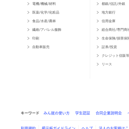
電機/機械/材料
都銀/信託/外銀
医薬/化学/化粧品
地方銀行
食品/水産/農林
信用金庫
繊維/アパレル服飾
総合商社/専門商
印刷
生命保険/損害保
自動車販売
証券/投資
クレジット信販
リース
キーワード
みん就の使い方
学生認証
合同企業説明会
利用規約
掲示板ガイドライン
ヘルプ
法人のお客様はこ