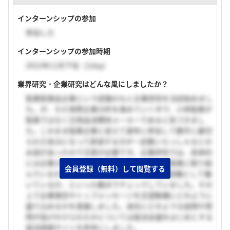
インターンシップの参加
参加した
インターンシップの参加時期
2022年11月下旬（1day）
業界研究・企業研究はどんな風にしましたか？
製薬医薬品企業という認識のもと企業研究を当初始めまし
た。が、ただ実際企業分析を進めていく中で、小林製薬が
製薬ではなく日用品消費財メーカーであると気づきまし
た。このまま製薬企業と捉えて選考に参加して勝手に裏切
られた気分になって辞退する方が一定数いらっしゃるとの
お話があったので注意が必要です。企業研究では、具体的
には企業ホームページを拝見して、どういう事業に取り組
会員登録（無料）して閲覧する
んでいるか、どのような観点を持って研究開発職として働
いているか、といった観点でチェックしていました。その
上で企業理念やトップメッセージを志望動機にどのように
盛り込めるかを意識しました。過去にどのような設問や質
問が投げかけられたかについては就活会議をはじめとする
就活情報サイトを参考にしました。