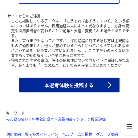
サイトからのご注意
ここに掲載しているデータは、「こうすれば必ずうまくいく」という類
のものではありません。採用過程は人によって異なりますし、方針の変
更や採用担当者が変わることで前年と大幅に変更される場合もありえま
す。
また、言うまでもないことですが、採用過程に対する感じ方は主観的な
ものに過ぎません。他人が誉めているからといってかならずしもあなた
にとって望ましい企業とは言い切れませんし、ここで評価の高くない企
業であっても素晴らしい企業はあるはずです。
掲載された内容の真偽、評価の信頼性について当サイトは保証しかねま
す。あくまでも「一つの結果」として参考程度にとどめてください。
本選考体験を投稿する
キーワード
みん就の使い方
学生認証
合同企業説明会
インターン
授業評価
利用規約
掲示板ガイドライン
ヘルプ
広告掲載
グループ規約