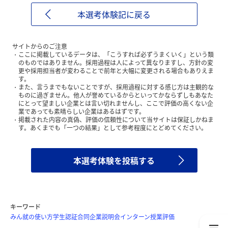
本選考体験記に戻る
サイトからのご注意
ここに掲載しているデータは、「こうすれば必ずうまくいく」という類
のものではありません。採用過程は人によって異なりますし、方針の変
更や採用担当者が変わることで前年と大幅に変更される場合もありえま
す。
また、言うまでもないことですが、採用過程に対する感じ方は主観的な
ものに過ぎません。他人が誉めているからといってかならずしもあなた
にとって望ましい企業とは言い切れませんし、ここで評価の高くない企
業であっても素晴らしい企業はあるはずです。
掲載された内容の真偽、評価の信頼性について当サイトは保証しかねま
す。あくまでも「一つの結果」として参考程度にとどめてください。
本選考体験を投稿する
キーワード
みん就の使い方
学生認証
合同企業説明会
インターン
授業評価