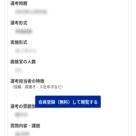
選考時期
2022年11月中旬
選考形式
単独面接
実施形式
オンライン
面接官の人数
2人
選考担当者の特徴
（役職・肩書き・入社年次など）
-
選考の雰囲気
穏やか
質問内容・課題
自己PR