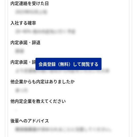
内定連絡を受けた日
2023年02月上旬
入社する確率
20~40% 他の内定先に行く予定
内定承諾・辞退
辞退
内定承諾・辞退理由
会員登録（無料）して閲覧する
より志望度の高い会社から内定をいただいたため
他企業からも内定はありましたか
あった
他内定企業を教えてください
-
後輩へのアドバイス
教授推薦書が求められることに注意してください。