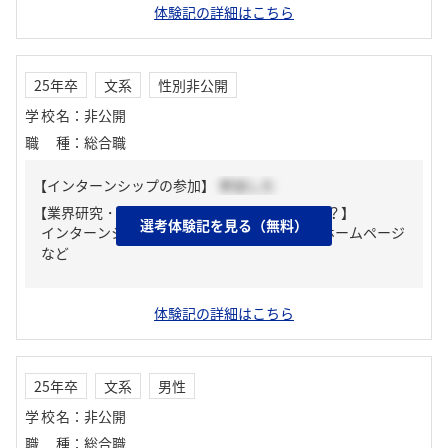
体験記の詳細はこちら
25年卒
文系
性別非公開
学校名
：
非公開
職種
：
総合職
【インターンシップの参加】
参加した
【業界研究・企業研究はどんな風にしましたか？】
選考体験記を見る（無料）
インターンシップで得た情報や説明会、企業ホームページ
など
体験記の詳細はこちら
25年卒
文系
男性
学校名
：
非公開
職種
：
総合職