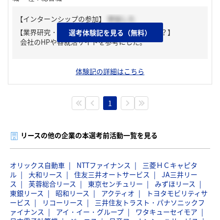
【インターンシップの参加】
参加した
【業界研究・企業研究はどんな風にしましたか？】
選考体験記を見る（無料）
会社のHPや各就活サイトを参考にした。
体験記の詳細はこちら
1
リースの他の企業の本選考前活動一覧を見る
オリックス自動車
NTTファイナンス
三菱ＨＣキャピタ
ル
大和リース
住友三井オートサービス
JA三井リー
ス
芙蓉総合リース
東京センチュリー
みずほリース
東銀リース
昭和リース
アクティオ
トヨタモビリティサ
ービス
リコーリース
三井住友トラスト・パナソニックフ
ァイナンス
アイ・イー・グループ
ワタキューセイモア