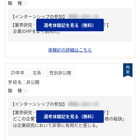
職種
：
-
【インターンシップの参加】
参加しなかった
【業界研究・企業研究はどんな風にしましたか？】
選考体験記を見る（無料）
企業のHPをよく読んだ。
体験記の詳細はこちら
25年卒
文系
性別非公開
学校名
：
非公開
職種
：
-
【インターンシップの参加】
参加しなかった
【業界研究・企業研究はどんな風にしましたか？】
選考体験記を見る（無料）
どこの企業でもいえるが、ワンキャリアの「合格の秘訣」
は企業研究において非常に有用だと感じる。