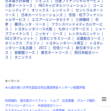
日本電子計算機
ジェコス
日産フィナンシャルサービス
三菱オートリース
NECキャピタルソリューション
コーユ
ーレンティア
オリックス・レンテック
セントラルオート
リース
日本カーソリューションズ
住信・松下フィナンシ
ャルサービス
エスアールジータカミヤ
三伸機材
杉
孝
横河レンタ・リース
フランスベッドメディカルサービ
ス
トヨタレンタリース大阪
九州リースサービス
シャー
プファイナンス
ニッセイ・リース
レンタルのニッケン
GE三洋クレジット
日本ビジネスリース
近畿総合リース
オリックス・アルファ
トヨタレンタリース埼玉
トヨタレ
ンタリース名古屋
JECC
住信リース
新日本ウエック
ス
首都圏リース
東京オートリース
西日本総合リー
ス
タニックス
キーワード
みん就の使い方
学生認証
合同企業説明会
インターン
授業評価
利用規約
掲示板ガイドライン
ヘルプ
広告掲載
グループ規約
プライバシーポリシー
外部送信ポリシー
カスタマーハラスメントポリシー
企業情報
サイトマップ