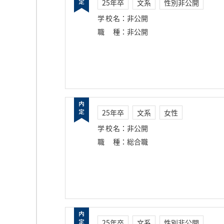
25年卒
文系
性別非公開
学校名
：
非公開
職種
：
非公開
25年卒
文系
女性
学校名
：
非公開
職種
：
総合職
25年卒
文系
性別非公開