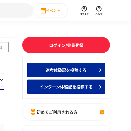
イベント
ログイン
ヘルプ
Event
の新卒就職人気企業ランキング
みんなのインターン人気企業ランキン
直近のイベント一覧
ログイン/会員登録
35
)
もっと見る
 IT・DX現場社員インタビュー
選考体験記を投稿する
の新卒就職人気企業ランキング
みんなのインターン人気企業ランキン
インターン体験記を投稿する
初めてご利用される方