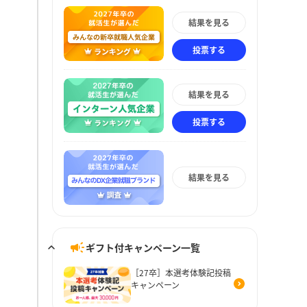
結果を見る
投票する
結果を見る
投票する
結果を見る
ギフト付キャンペーン一覧
［27卒］本選考体験記投稿
キャンペーン