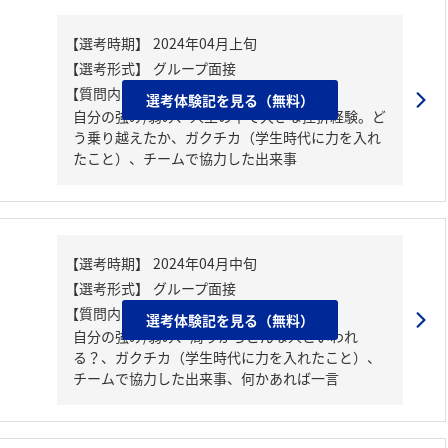
【質問内容・課題】
選考体験記を見る（無料）
自分の強み/弱み、人生の中で大きな挫折経験。ど
う乗り越えたか、ガクチカ（学生時代に力を入れ
たこと）、チームで協力した出来事
【質問内容・課題】
選考体験記を見る（無料）
自分の強み/弱み、周りからどんな人といわれ
る？、ガクチカ（学生時代に力を入れたこと）、
チームで協力した出来事、何かあれば一言