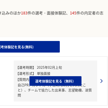
き込みのほか
183
件の選考・面接体験記、
145
件の内定者の志
。
選考体験記を見る(無料)
【質問内容・課題】
選考体験記を見る（無料）
自己PR、ガクチカ（学生時代に力を入れたこ
と）、チームで協力した出来事、志望動機、逆質
問