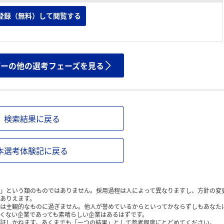
登録（無料）して閲覧する
ザーの他の選考フェーズを見る
検索結果に戻る
本選考体験記に戻る
」という類のものではありません。採用過程は人によって異なりますし、方針の変
ありえます。
は主観的なものに過ぎません。他人が誉めているからといってかならずしもあなた
くない企業であっても素晴らしい企業はあるはずです。
証しかねます。あくまでも「一つの結果」として参考程度にとどめてください。