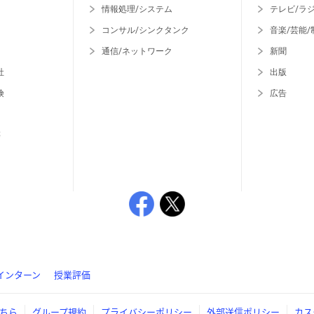
情報処理/システム
テレビ/ラ
コンサル/シンクタンク
音楽/芸能/
通信/ネットワーク
新聞
社
出版
険
広告
等
インターン
授業評価
ちら
グループ規約
プライバシーポリシー
外部送信ポリシー
カス