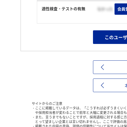
適性検査・テストの有無
なかった
会員
このユー
サイトからのご注意
ここに掲載しているデータは、「こうすれば必ずうまくいく
や採用担当者が変わることで前年と大幅に変更される場合も
また、言うまでもないことですが、採用過程に対する感じ方
とって望ましい企業とは言い切れませんし、ここで評価の高
掲載された内容の真偽、評価の信頼性について当サイトは保