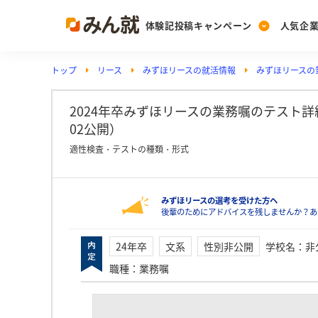
体験記投稿キャンペーン
人気企
トップ
リース
みずほリースの就活情報
みずほリースの筆
Post
Ranking
PickUp
投稿する
ランキングを見る
注目の企業特集
2024年卒みずほリースの業務嘱のテスト詳細
02公開）
適性検査・テストの種類・形式
Vote
投票する
みずほリースの選考を受けた方へ
動画で知ろう！業界・
後輩のためにアドバイスを残しませんか？あ
24年卒
文系
性別非公開
学校名
：
非
職種
：
業務嘱