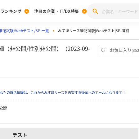
業ランキング
注目の企業・IT/DX特集
記試験/Webテスト/SPI一覧
みずほリース筆記試験|Webテスト|SPI詳細
注目の企業特集
みんなのIT業界新卒就職人気企業ランキング
みんな
[27卒] 本選考体験記投稿キャンペーン
28卒 注目企業特集
27卒 注目企業特集
みんなのDX企業就職ブランド調査
（非公開/性別非公開）（2023-09-
お気に入り
(
35
注目のIT・DX企業特集
28卒 IT・DX企業特集
27卒 IT・DX企業特集
28卒
みんなのIT業界新卒就職人気企業ランキング
みんな
企業研究
なたの就活体験は、これからみずほリースを志望する後輩へのエールになります！
公開
テスト