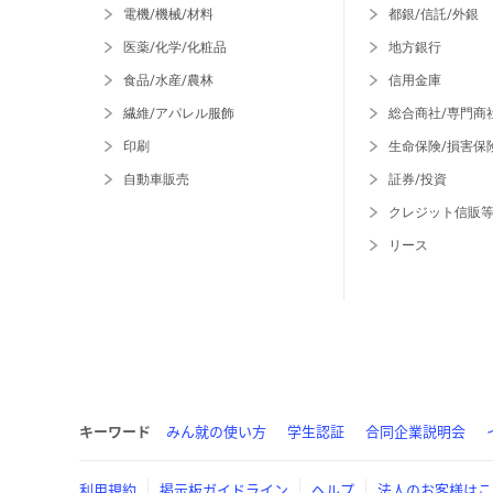
電機/機械/材料
都銀/信託/外銀
医薬/化学/化粧品
地方銀行
食品/水産/農林
信用金庫
繊維/アパレル服飾
総合商社/専門商
印刷
生命保険/損害保
自動車販売
証券/投資
クレジット信販
リース
キーワード
みん就の使い方
学生認証
合同企業説明会
利用規約
掲示板ガイドライン
ヘルプ
法人のお客様はこ