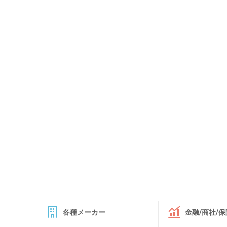
各種メーカー
金融/商社/保