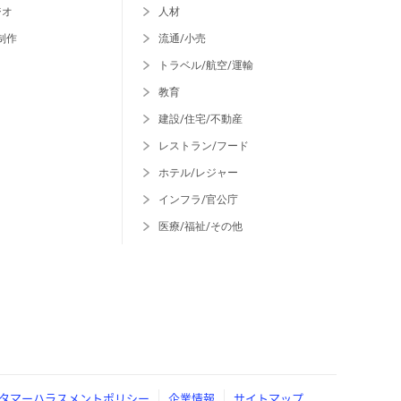
ジオ
人材
制作
流通/小売
トラベル/航空/運輸
教育
建設/住宅/不動産
レストラン/フード
ホテル/レジャー
インフラ/官公庁
医療/福祉/その他
タマーハラスメントポリシー
企業情報
サイトマップ