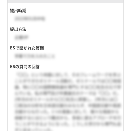
提出時期
2023年01月中旬
提出方法
企業HP
ESで聞かれた質問
学業で力を入れたこと
ESの質問の回答
「〇〇」という命題に対して、そのフレームワークを学ぶ
ことができたゼミナール活動だ。ゼミナールでは〇〇地域
論、特に〇〇の国際関係論を専門とする〇〇先生の元で学
んでいる。私の専門及び卒業論文のテーマは「〇〇」だ。
2年次のゼミナールから〇〇先生に師事し、2年次には〇
〇政治の分析を日本語文献のみならず、中国語文献や英語
文献からも行った。1つの事象に対して、様々な視座から
俯瞰するにはという観点から、多岐に渡るアプローチを行
うことができるようになった。こうした学びから専門も自
ずと定まっていった。