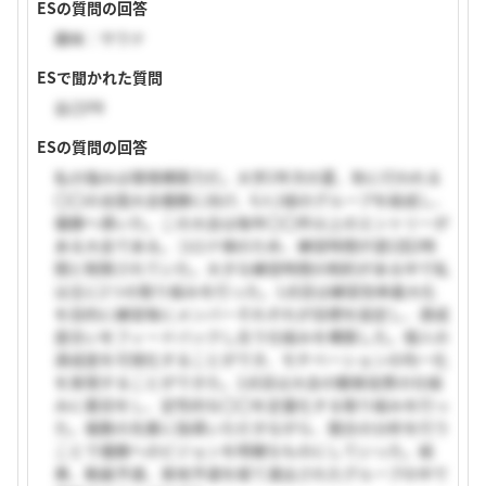
ESの質問の回答
趣味：サウナ
ESで聞かれた質問
自己PR
ESの質問の回答
私の強みは環境構築力だ。大学2年次の夏、秋に行われる
〇〇の全国大会優勝に向け、6人1組のグループを結成し、
優勝へ導いた。この大会は毎年〇〇件以上のエントリーが
ある大会である。コロナ禍のため、練習時間が週1回2時
間と制限されていた。大きな練習時間の制約がある中で私
は主に2つの取り組みを行った。1点目は練習効率最大化
を目的に練習毎にメンバーそれぞれが目標を設定し、達成
度合いをフィードバックし合う仕組みを構築した。個人の
達成度を可視化することができ、モチベーションの均一化
を実現することができた。2点目は大会の観客投票の仕組
みに着目をし、定性的な〇〇を定量化する取り組みを行っ
た。複数の先輩に指導いただきながら、競合の分析を行う
ことで優勝へのビジョンを明確なものにしていった。結
果、動画予選、実地予選を経て選出されたグループの中で