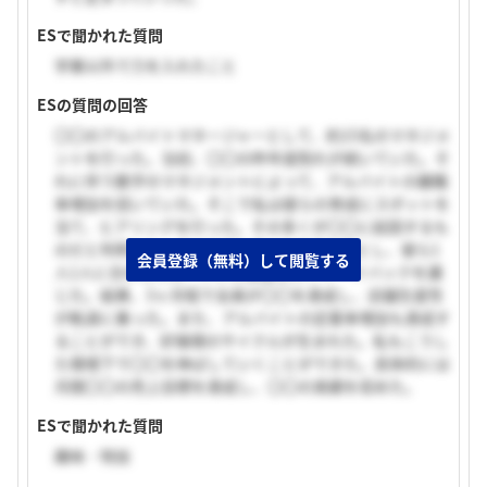
ESで聞かれた質問
学業以外で力を入れたこと
ESの質問の回答
〇〇のアルバイトマネージャーとして、約15名のマネジメ
ントを行った。当初、〇〇の昨年度割れが続いていた。そ
れに伴う数字のマネジメントによって、アルバイトの離職
率増加を招いていた。そこで私は彼らの育成にスポットを
当て、ヒアリングを行った。その多くが〇〇に起因するも
のだと判明した。次にOJTを通じた育成を幹とし、彼ら1
会員登録（無料）して閲覧する
人1人に合わせたロープレと課題点のフィードバックを講
じた。結果、3ヶ月程で全員が〇〇を達成し、店舗生産性
が軌道に乗った。また、アルバイトの定着率増加も達成す
ることができ、好循環のサイクルが生まれた。私もこうし
た環境下で〇〇を伸ばしていくことができた。具体的には
月間〇〇の売上目標を達成し、〇〇の実績を収めた。
ESで聞かれた質問
趣味・特技