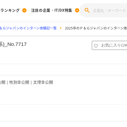
業ランキング
注目の企業・IT/DX特集
＆Ｇジャパンのインターン体験記一覧
2025卒のＰ＆Ｇジャパンのインターン
注目の企業特集
みんなのIT業界新卒就職人気企業ランキング
みんな
[27卒] 本選考体験記投稿キャンペーン
28卒 注目企業特集
27卒 注目企業特集
みんなのDX企業就職ブランド調査
No.7717
お気に入り
(
19
注目のIT・DX企業特集
28卒 IT・DX企業特集
27卒 IT・DX企業特集
28卒
みんなのIT業界新卒就職人気企業ランキング
みんな
企業研究
非公開｜性別非公開｜文理非公開