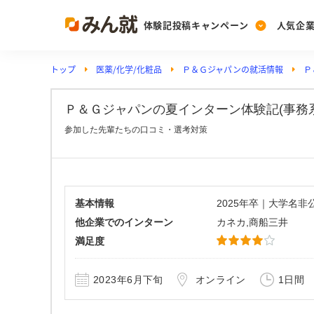
体験記投稿キャンペーン
人気企
トップ
医薬/化学/化粧品
Ｐ＆Ｇジャパンの就活情報
Ｐ
Post
Ranking
PickUp
投稿する
ランキングを見る
注目の企業特集
Ｐ＆Ｇジャパンの夏インターン体験記(事務系)_
参加した先輩たちの口コミ・選考対策
Vote
投票する
動画で知ろう！業界・
基本情報
2025年卒｜大学名
他企業でのインターン
カネカ,商船三井
満足度
2023年6月下旬
オンライン
1日間