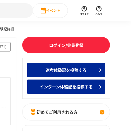
イベント
ログイン
ヘルプ
体験記詳細
Event
の新卒就職人気企業ランキング
みんなのインターン人気企業ランキン
直近のイベント一覧
ログイン/会員登録
671
)
もっと見る
 IT・DX現場社員インタビュー
選考体験記を投稿する
の新卒就職人気企業ランキング
みんなのインターン人気企業ランキン
インターン体験記を投稿する
初めてご利用される方