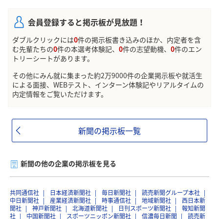
会員登録すると掲示板が見放題！
ダブルクリックには
0
件の掲示板書き込みのほか、内定者を含
む先輩たちの
0
件の本選考体験記、
0
件の志望動機、
0
件のエン
トリーシートがあります。
その他にみん就に集まった約2万9000件の企業掲示板や就活生
による面接、WEBテスト、インターン体験記やリアルタイムの
内定情報をご覧いただけます。
新聞の掲示板一覧
新聞の他の企業の掲示板を見る
共同通信社
日本経済新聞社
毎日新聞社
読売新聞グループ本社
中日新聞社
産業経済新聞社
時事通信社
地域新聞社
西日本新
聞社
神戸新聞社
北海道新聞社
日刊スポーツ新聞社
報知新聞
社
中国新聞社
スポーツニッポン新聞社
信濃毎日新聞
読売新