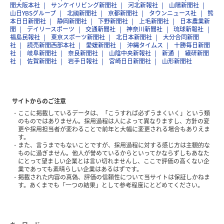
聞大阪本社
サンケイリビング新聞社
河北新報社
山陽新聞社
山日YBSグループ
北國新聞社
京都新聞社
タウンニュース社
熊
本日日新聞社
静岡新聞社
下野新聞社
上毛新聞社
日本農業新
聞
デイリースポーツ
交通新聞社
神奈川新聞社
琉球新報社
福島民報社
東京スポーツ新聞社
北日本新聞社
大分合同新聞
社
読売新聞西部本社
愛媛新聞社
沖縄タイムス
十勝毎日新聞
社
岐阜新聞社
奈良新聞社
山陰中央新報社
新通
繊研新聞
社
佐賀新聞社
岩手日報社
宮崎日日新聞社
山形新聞社
サイトからのご注意
ここに掲載しているデータは、「こうすれば必ずうまくいく」という類
のものではありません。採用過程は人によって異なりますし、方針の変
更や採用担当者が変わることで前年と大幅に変更される場合もありえま
す。
また、言うまでもないことですが、採用過程に対する感じ方は主観的な
ものに過ぎません。他人が誉めているからといってかならずしもあなた
にとって望ましい企業とは言い切れませんし、ここで評価の高くない企
業であっても素晴らしい企業はあるはずです。
掲載された内容の真偽、評価の信頼性について当サイトは保証しかねま
す。あくまでも「一つの結果」として参考程度にとどめてください。