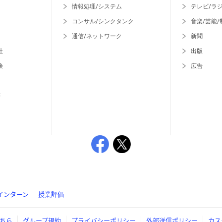
情報処理/システム
テレビ/ラ
コンサル/シンクタンク
音楽/芸能/
通信/ネットワーク
新聞
社
出版
険
広告
等
インターン
授業評価
ちら
グループ規約
プライバシーポリシー
外部送信ポリシー
カス