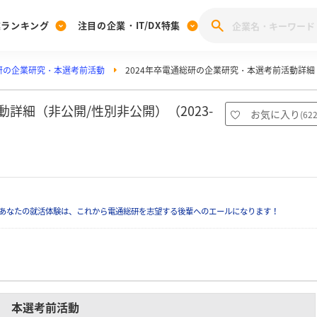
業ランキング
注目の企業・IT/DX特集
研の企業研究・本選考前活動
2024年卒電通総研の企業研究・本選考前活動詳細
注目の企業特集
みんなのIT業界新卒就職人気企業ランキング
みんな
[27卒] 本選考体験記投稿キャンペーン
28卒 注目企業特集
27卒 注目企業特集
みんなのDX企業就職ブランド調査
詳細（非公開/性別非公開）（2023-
お気に入り
(
62
注目のIT・DX企業特集
28卒 IT・DX企業特集
27卒 IT・DX企業特集
28卒
みんなのIT業界新卒就職人気企業ランキング
みんな
企業研究
あなたの就活体験は、これから電通総研を志望する後輩へのエールになります！
本選考前活動