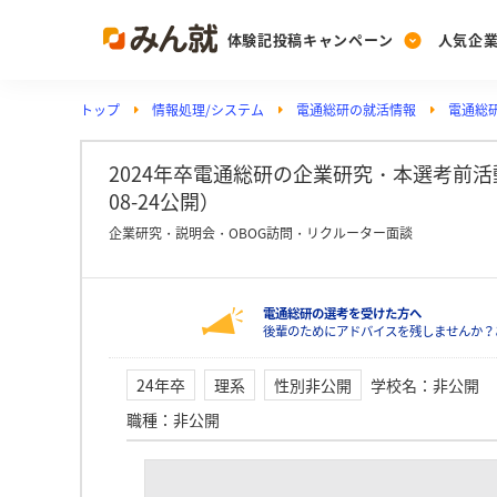
体験記投稿キャンペーン
人気企
トップ
情報処理/システム
電通総研の就活情報
電通総
Post
Ranking
PickUp
投稿する
ランキングを見る
注目の企業特集
2024年卒電通総研の企業研究・本選考前活動
08-24公開）
企業研究・説明会・OBOG訪問・リクルーター面談
Vote
投票する
電通総研の選考を受けた方へ
動画で知ろう！業界・
後輩のためにアドバイスを残しませんか？
24年卒
理系
性別非公開
学校名
：
非公開
職種
：
非公開