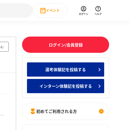
イベント
ログイン
ヘルプ
Event
の新卒就職人気企業ランキング
みんなのインターン人気企業ランキン
直近のイベント一覧
ログイン/会員登録
24
)
もっと見る
 IT・DX現場社員インタビュー
選考体験記を投稿する
の新卒就職人気企業ランキング
みんなのインターン人気企業ランキン
インターン体験記を投稿する
初めてご利用される方