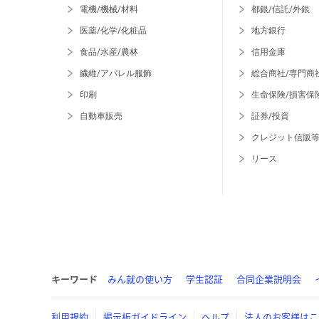
電機/機械/材料
都銀/信託/外銀
医薬/化学/化粧品
地方銀行
食品/水産/農林
信用金庫
繊維/アパレル服飾
総合商社/専門商
印刷
生命保険/損害保
自動車販売
証券/投資
クレジット信販
リース
キーワード
みん就の使い方
学生認証
合同企業説明会
利用規約
掲示板ガイドライン
ヘルプ
法人のお客様はこ