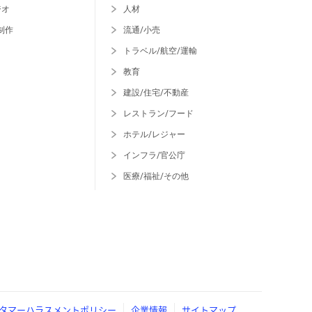
ジオ
人材
制作
流通/小売
トラベル/航空/運輸
教育
建設/住宅/不動産
レストラン/フード
ホテル/レジャー
インフラ/官公庁
医療/福祉/その他
タマーハラスメントポリシー
企業情報
サイトマップ