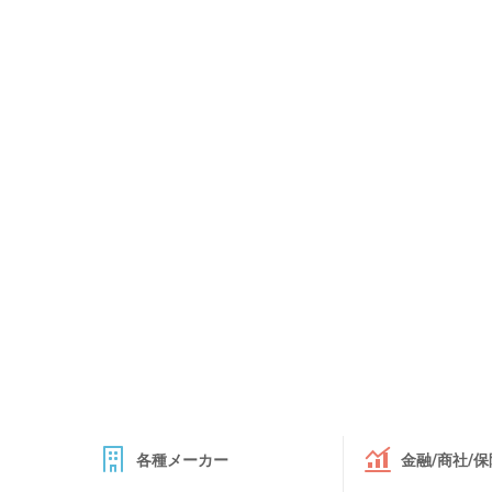
各種メーカー
金融/商社/保