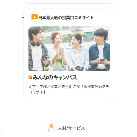
日本最大級の授業口コミサイト
大学・学部／授業／先生別に探せる授業評価クチ
コミサイト
ミ
人材/サービス