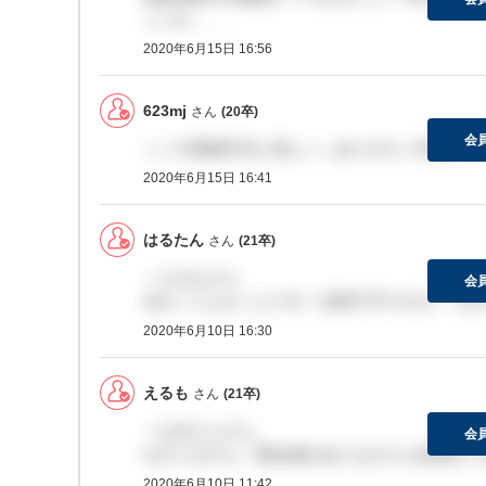
ょうか、、、
2020年6月15日 16:56
623mj
さん
(20卒)
会
ここの面接本当に楽しい...ありがたい本当に...
2020年6月15日 16:41
はるたん
さん
(21卒)
＞えるもさん
会
伝わってよかったです！説明下手ですが、それで
2020年6月10日 16:30
えるも
さん
(21卒)
＞はるたんさん
会
わかりますよ！緊迫感がありながらも笑顔がこ
2020年6月10日 11:42