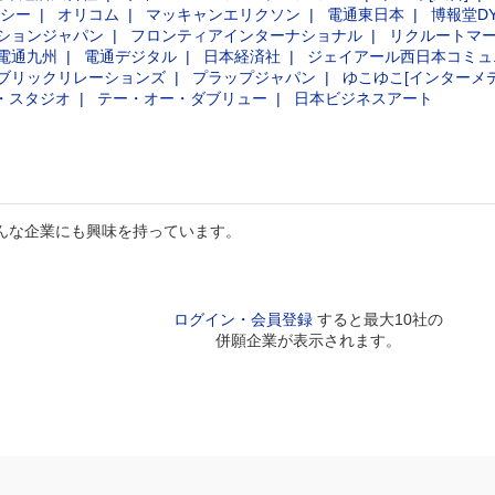
シー
オリコム
マッキャンエリクソン
電通東日本
博報堂D
ションジャパン
フロンティアインターナショナル
リクルートマ
電通九州
電通デジタル
日本経済社
ジェイアール西日本コミュ
ブリックリレーションズ
プラップジャパン
ゆこゆこ[インターメ
・スタジオ
テー・オー・ダブリュー
日本ビジネスアート
んな企業にも興味を持っています。
ログイン・会員登録
すると最大10社の
併願企業が表示されます。