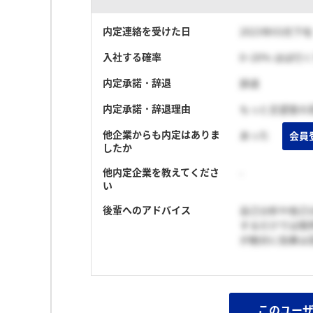
内定連絡を受けた日
2023年03月下旬
入社する確率
0~20% ほぼ行
内定承諾・辞退
辞退
内定承諾・辞退理由
もっと志望度の
他企業からも内定はありま
あった
会員
したか
他内定企業を教えてくださ
-
い
後輩へのアドバイス
自己分析や他己
するだけでは限
が絶対に効果は
このユー