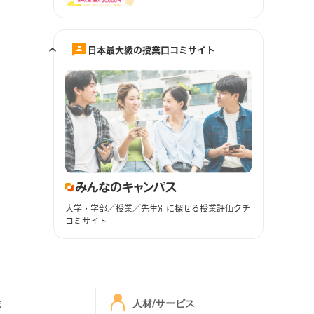
日本最大級の授業口コミサイト
大学・学部／授業／先生別に探せる授業評価クチ
コミサイト
ミ
人材/サービス