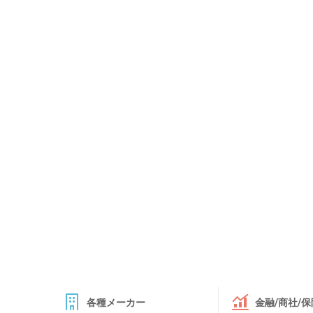
各種メーカー
金融/商社/保