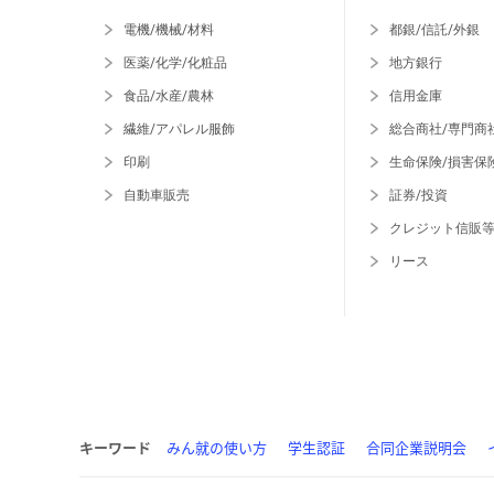
電機/機械/材料
都銀/信託/外銀
医薬/化学/化粧品
地方銀行
食品/水産/農林
信用金庫
繊維/アパレル服飾
総合商社/専門商
印刷
生命保険/損害保
自動車販売
証券/投資
クレジット信販
リース
キーワード
みん就の使い方
学生認証
合同企業説明会