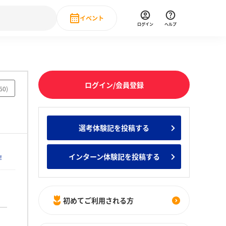
イベント
ログイン
ヘルプ
Event
の新卒就職人気企業ランキング
みんなのインターン人気企業ランキン
直近のイベント一覧
ログイン/会員登録
もっと見る
60
)
 IT・DX現場社員インタビュー
の新卒就職人気企業ランキング
みんなのインターン人気企業ランキン
選考体験記を投稿する
インターン体験記を投稿する
！
初めてご利用される方