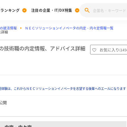
業ランキング
注目の企業・IT/DX特集
の就活情報
ＮＥＣソリューションイノベータの内定・内々定情報一覧
注目の企業特集
ス詳細
みんなのIT業界新卒就職人気企業ランキング
みんな
[27卒] 本選考体験記投稿キャンペーン
28卒 注目企業特集
27卒 注目企業特集
みんなのDX企業就職ブランド調査
タの技術職の内定情報、アドバイス詳細
お気に入り
(
145
注目のIT・DX企業特集
）
28卒 IT・DX企業特集
27卒 IT・DX企業特集
28卒
みんなのIT業界新卒就職人気企業ランキング
みんな
企業研究
活体験は、これからＮＥＣソリューションイノベータを志望する後輩へのエールになります
公開