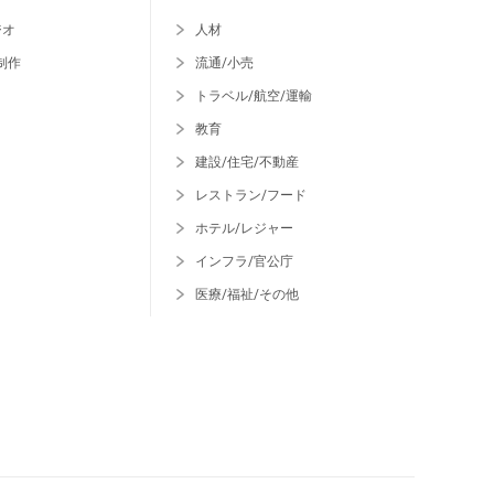
ジオ
人材
制作
流通/小売
トラベル/航空/運輸
教育
建設/住宅/不動産
レストラン/フード
ホテル/レジャー
インフラ/官公庁
医療/福祉/その他