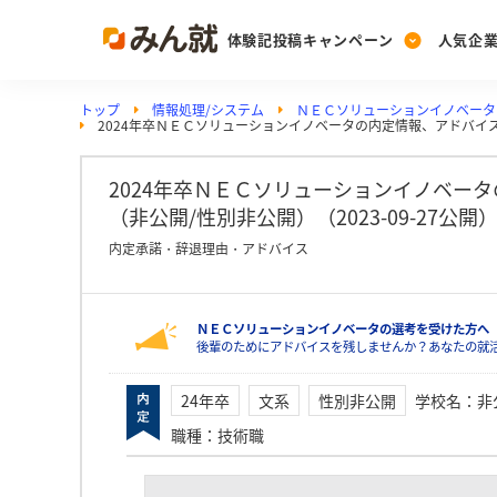
体験記投稿キャンペーン
人気企
トップ
情報処理/システム
ＮＥＣソリューションイノベータ
Post
Ranking
PickUp
2024年卒ＮＥＣソリューションイノベータの内定情報、アドバイ
投稿する
ランキングを見る
注目の企業特集
2024年卒ＮＥＣソリューションイノベー
（非公開/性別非公開）（2023-09-27公開
Vote
内定承諾・辞退理由・アドバイス
投票する
動画で知ろう！業界・
ＮＥＣソリューションイノベータの選考を受けた方へ
後輩のためにアドバイスを残しませんか？あなたの就
24年卒
文系
性別非公開
学校名
：
非
職種
：
技術職