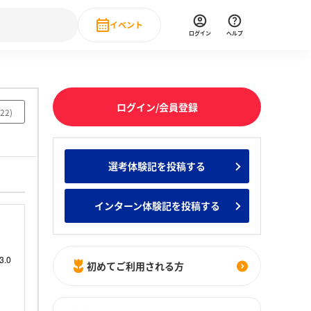
イベント
ログイン
ヘルプ
Event
の新卒就職人気企業ランキング
みんなのインターン人気企業ランキン
直近のイベント一覧
ログイン/会員登録
22
)
もっと見る
 IT・DX現場社員インタビュー
選考体験記を投稿する
の新卒就職人気企業ランキング
みんなのインターン人気企業ランキン
インターン体験記を投稿する
初めてご利用される方