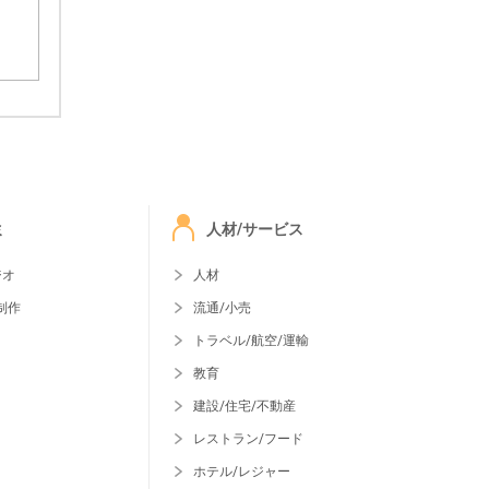
ミ
人材/サービス
ジオ
人材
制作
流通/小売
トラベル/航空/運輸
教育
建設/住宅/不動産
レストラン/フード
ホテル/レジャー