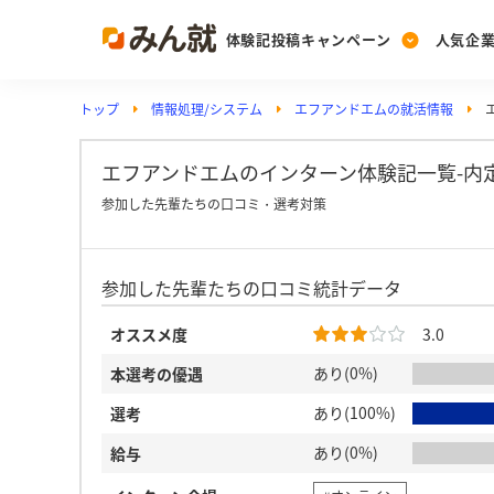
体験記投稿キャンペーン
人気企
トップ
情報処理/システム
エフアンドエムの就活情報
Post
Ranking
PickUp
投稿する
ランキングを見る
注目の企業特集
エフアンドエムのインターン体験記一覧-内
参加した先輩たちの口コミ・選考対策
Vote
参加した先輩たちの口コミ統計データ
投票する
動画で知ろう！業界・
オススメ度
3.0
あり(0%)
本選考の優遇
あり(100%)
選考
あり(0%)
給与