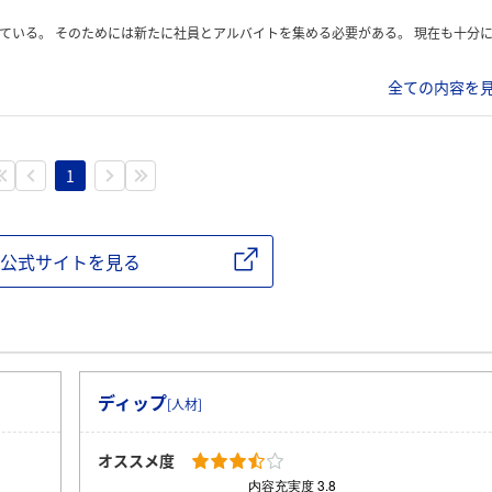
に社員とアルバイトを集める必要がある。 現在も十分に客は入っており、収益もある。 この社長に対して何をどう提案するか
全ての内容を見
1
公式サイトを見る
ディップ
[人材]
オススメ度