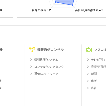
険
情報通信コンサル
マスコ
情報処理/システム
テレビ/ラ
コンサル/シンクタンク
音楽/芸能/
通信/ネットワーク
新聞
社
出版
険
広告
等