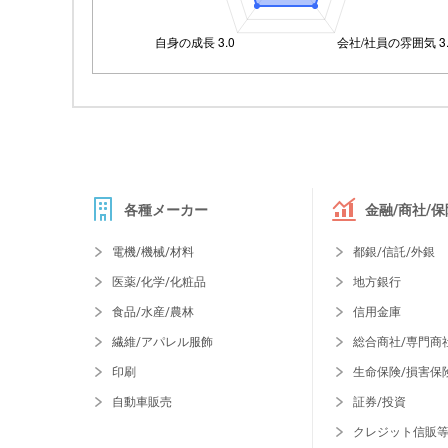
各種メーカー
金融/商社/保
電機/機械/材料
都銀/信託/外銀
医薬/化学/化粧品
地方銀行
食品/水産/農林
信用金庫
繊維/アパレル服飾
総合商社/専門商
印刷
生命保険/損害保
自動車販売
証券/投資
クレジット信販