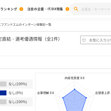
業ランキング
注目の企業・IT/DX特集
エフアンドエムのインターン体験記一覧
注目の企業特集
みんなのIT業界新卒就職人気企業ランキング
みんな
[27卒] 本選考体験記投稿キャンペーン
28卒 注目企業特集
27卒 注目企業特集
みんなのDX企業就職ブランド調査
定直結・選考優遇情報（全1件）
お気に入り
(
17
注目のIT・DX企業特集
28卒 IT・DX企業特集
27卒 IT・DX企業特集
28卒
みんなのIT業界新卒就職人気企業ランキング
みんな
企業研究
なし(100%)
なし(0%)
なし(100%)