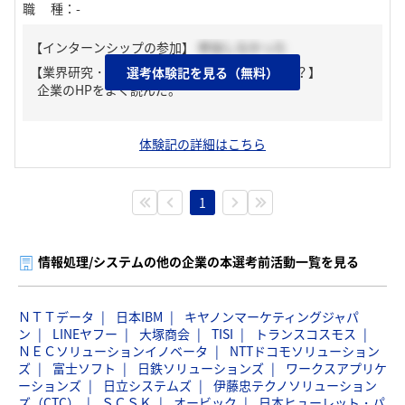
職種
：
-
【インターンシップの参加】
参加しなかった
【業界研究・企業研究はどんな風にしましたか？】
選考体験記を見る（無料）
企業のHPをよく読んだ。
体験記の詳細はこちら
1
情報処理/システムの他の企業の本選考前活動一覧を見る
ＮＴＴデータ
日本IBM
キヤノンマーケティングジャパ
ン
LINEヤフー
大塚商会
TISI
トランスコスモス
ＮＥＣソリューションイノベータ
NTTドコモソリューション
ズ
富士ソフト
日鉄ソリューションズ
ワークスアプリケ
ーションズ
日立システムズ
伊藤忠テクノソリューション
ズ（CTC）
ＳＣＳＫ
オービック
日本ヒューレット・パ