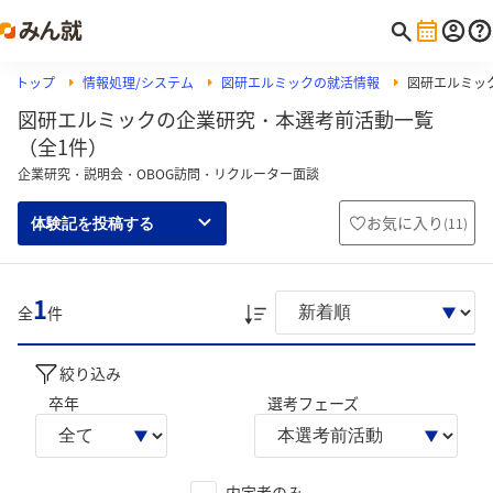
トップ
情報処理/システム
図研エルミックの就活情報
図研エルミッ
図研エルミックの企業研究・本選考前活動一覧
（全1件）
企業研究・説明会・OBOG訪問・リクルーター面談
お気に入り
(
11
)
体験記を投稿する
1
全
件
絞り込み
卒年
選考フェーズ
内定者のみ