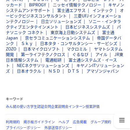
ッカード
BIPROGY
ニッセイ情報テクノロジー
キヤノン
システムアンドサポート
富士通エフサス
インテック
オ
ービックビジネスコンサルタント
三菱UFJインフォメーショ
ンテクノロジー
日立ソリューションズ
ソニー・インタラ
クティブエンタテインメント
日本ビジネスシステムズ
パ
ナソニック コネクト
東京海上日動システムズ
富士通
Japan
京セラコミュニケーションシステム
帝国データバ
ンク
Ｓｋｙ
日本タタ・コンサルタンシー・サービシズ
ZOZO
日本マイクロソフト
マクロミル
ヤマトシステム
開発
第一ライフテクノクロス
ぐるなび
アイル
JR東
日本情報システム
電通総研
富士通システムズ・イース
ト
NECネクサソリューションズ
キヤノンITソリューション
ズ
日本オラクル
ＮＳＤ
ＤＴＳ
アマゾンジャパン
キーワード
みん就の使い方
学生認証
合同企業説明会
インターン
授業評価
利用規約
掲示板ガイドライン
ヘルプ
広告掲載
グループ規約
プライバシーポリシー
外部送信ポリシー