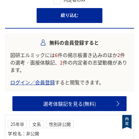
絞り込む
無料の会員登録すると
図研エルミックには
6
件の掲示板書き込みのほか
2
件
の選考・面接体験記、
2
件の内定者の志望動機があり
ます。
ログイン／会員登録
すると閲覧できます。
選考体験記を見る(無料)
25年卒
文系
性別非公開
学校名
：
非公開