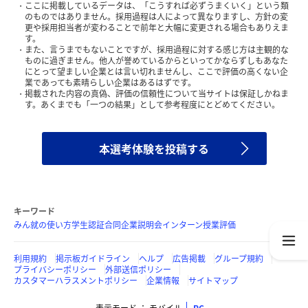
ここに掲載しているデータは、「こうすれば必ずうまくいく」という類
のものではありません。採用過程は人によって異なりますし、方針の変
更や採用担当者が変わることで前年と大幅に変更される場合もありえま
す。
また、言うまでもないことですが、採用過程に対する感じ方は主観的な
ものに過ぎません。他人が誉めているからといってかならずしもあなた
にとって望ましい企業とは言い切れませんし、ここで評価の高くない企
業であっても素晴らしい企業はあるはずです。
掲載された内容の真偽、評価の信頼性について当サイトは保証しかねま
す。あくまでも「一つの結果」として参考程度にとどめてください。
本選考体験を投稿する
キーワード
みん就の使い方
学生認証
合同企業説明会
インターン
授業評価
利用規約
掲示板ガイドライン
ヘルプ
広告掲載
グループ規約
プライバシーポリシー
外部送信ポリシー
カスタマーハラスメントポリシー
企業情報
サイトマップ