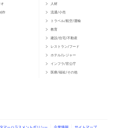
ジオ
人材
制作
流通/小売
トラベル/航空/運輸
教育
建設/住宅/不動産
レストラン/フード
ホテル/レジャー
インフラ/官公庁
医療/福祉/その他
タマーハラスメントポリシー
企業情報
サイトマップ