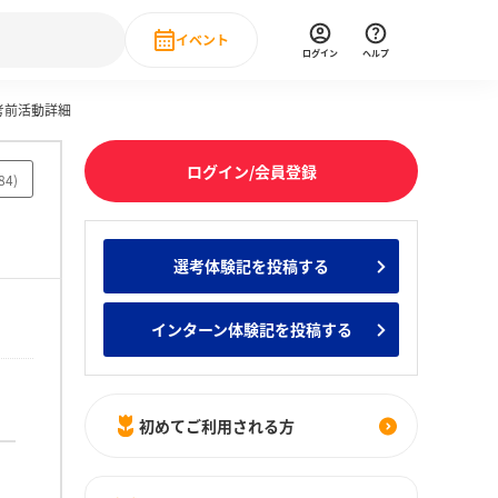
イベント
ログイン
ヘルプ
考前活動詳細
Event
の新卒就職人気企業ランキング
みんなのインターン人気企業ランキン
直近のイベント一覧
ログイン/会員登録
84
)
もっと見る
 IT・DX現場社員インタビュー
選考体験記を投稿する
の新卒就職人気企業ランキング
みんなのインターン人気企業ランキン
インターン体験記を投稿する
初めてご利用される方