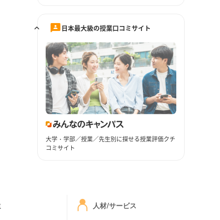
日本最大級の授業口コミサイト
大学・学部／授業／先生別に探せる授業評価クチ
コミサイト
ミ
人材/サービス