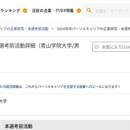
業ランキング
注目の企業・IT/DX特集
リアの企業研究・本選考前活動
2024年卒パーソルキャリアの企業研究・本選
注目の企業特集
みんなのIT業界新卒就職人気企業ランキング
みんな
[27卒] 本選考体験記投稿キャンペーン
28卒 注目企業特集
27卒 注目企業特集
みんなのDX企業就職ブランド調査
本選考前活動詳細（青山学院大学/男
お気に入り
(
218
注目のIT・DX企業特集
28卒 IT・DX企業特集
27卒 IT・DX企業特集
28卒
みんなのIT業界新卒就職人気企業ランキング
みんな
企業研究
たの就活体験は、これからパーソルキャリアを志望する後輩へのエールになります！
大学
本選考前活動