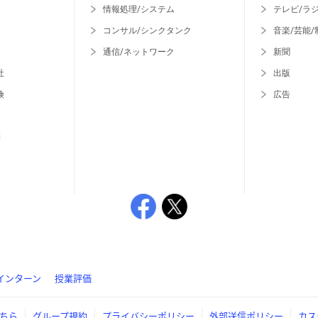
情報処理/システム
テレビ/ラ
コンサル/シンクタンク
音楽/芸能/
通信/ネットワーク
新聞
社
出版
険
広告
等
インターン
授業評価
ちら
グループ規約
プライバシーポリシー
外部送信ポリシー
カス