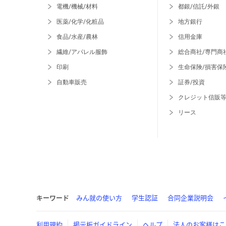
電機/機械/材料
都銀/信託/外銀
医薬/化学/化粧品
地方銀行
食品/水産/農林
信用金庫
繊維/アパレル服飾
総合商社/専門商
印刷
生命保険/損害保
自動車販売
証券/投資
クレジット信販
リース
キーワード
みん就の使い方
学生認証
合同企業説明会
利用規約
掲示板ガイドライン
ヘルプ
法人のお客様はこ