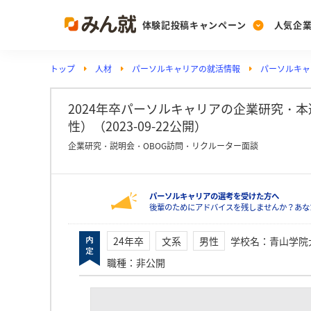
体験記投稿キャンペーン
人気企
トップ
人材
パーソルキャリアの就活情報
パーソルキャ
Post
Ranking
PickUp
投稿する
ランキングを見る
注目の企業特集
2024年卒パーソルキャリアの企業研究・
性）（2023-09-22公開）
企業研究・説明会・OBOG訪問・リクルーター面談
Vote
投票する
パーソルキャリアの選考を受けた方へ
動画で知ろう！業界・
後輩のためにアドバイスを残しませんか？あな
24年卒
文系
男性
学校名
：
青山学院
職種
：
非公開