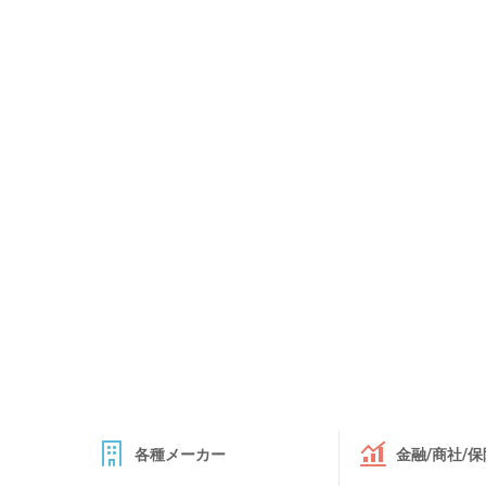
各種メーカー
金融/商社/保