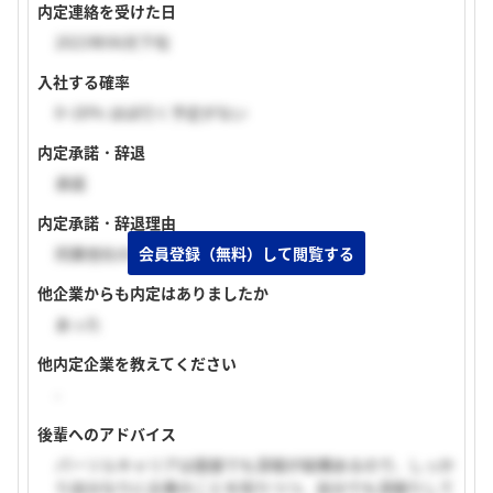
内定連絡を受けた日
2023年06月下旬
入社する確率
0~20% ほぼ行く予定がない
内定承諾・辞退
承諾
内定承諾・辞退理由
会員登録（無料）して閲覧する
同業他社の企業に内定承諾したため
他企業からも内定はありましたか
あった
他内定企業を教えてください
-
後輩へのアドバイス
パーソルキャリアは面接でも深堀が結構あるので、しっか
り自分なりに企業のことを知りつつ、自分でも深掘りして