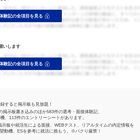
願いします
登録すると掲示板も見放題！
の掲示板書き込みのほか
583
件の選考・面接体験記、
動機、
113
件のエントリーシートがあります。
業掲示板や就活生による面接、WEBテスト、リアルタイムの内定情報を
望動機、ESを参考に就活に挑もう。※パクり厳禁！