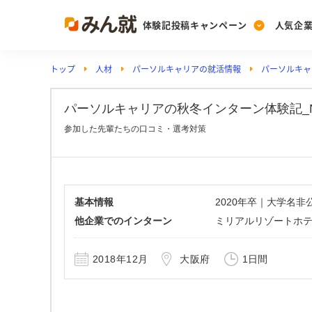
体験記投稿キャンペーン
人気企
トップ
人材
パーソルキャリアの就活情報
パーソルキャ
Post
Ranking
PickUp
投稿する
ランキングを見る
注目の企業特集
パーソルキャリアの秋冬インターン体験記_No
参加した先輩たちの口コミ・選考対策
Vote
投票する
動画で知ろう！業界・
基本情報
2020年卒｜大学名
他企業でのインターン
ミリアルリゾートホ
2018年12月
大阪府
1日間