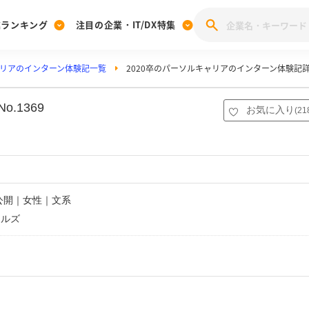
業ランキング
注目の企業・IT/DX特集
リアのインターン体験記一覧
2020卒のパーソルキャリアのインターン体験記
注目の企業特集
みんなのIT業界新卒就職人気企業ランキング
みんな
[27卒] 本選考体験記投稿キャンペーン
28卒 注目企業特集
27卒 注目企業特集
みんなのDX企業就職ブランド調査
.1369
お気に入り
(
21
注目のIT・DX企業特集
28卒 IT・DX企業特集
27卒 IT・DX企業特集
28卒
みんなのIT業界新卒就職人気企業ランキング
みんな
企業研究
非公開｜女性｜文系
テルズ