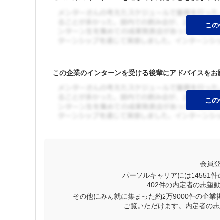
この企業のインターンを受ける後輩にアドバイスをお
会員
パーソルキャリアには
14551
件
402
件の内定者の志望
その他にみん就に集まった約2万9000件の企
ご覧いただけます。内定者の志