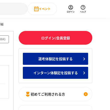
イベント
ログイン
ヘルプ
詳細
Event
の新卒就職人気企業ランキング
みんなのインターン人気企業ランキン
直近のイベント一覧
ログイン/会員登録
884
)
もっと見る
 IT・DX現場社員インタビュー
選考体験記を投稿する
の新卒就職人気企業ランキング
みんなのインターン人気企業ランキン
インターン体験記を投稿する
初めてご利用される方