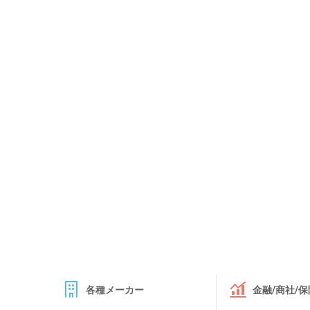
各種メーカー
金融/商社/保