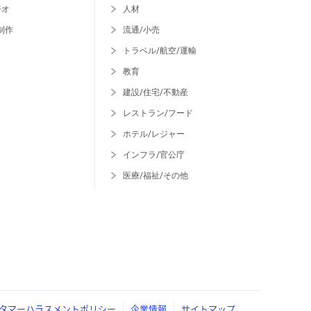
ジオ
人材
制作
流通/小売
トラベル/航空/運輸
教育
建設/住宅/不動産
レストラン/フード
ホテル/レジャー
インフラ/官公庁
医療/福祉/その他
タマーハラスメントポリシー
企業情報
サイトマップ