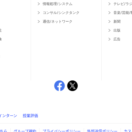
情報処理/システム
テレビ/ラ
コンサル/シンクタンク
音楽/芸能/
通信/ネットワーク
新聞
社
出版
険
広告
等
インターン
授業評価
ちら
グループ規約
プライバシーポリシー
外部送信ポリシー
カス