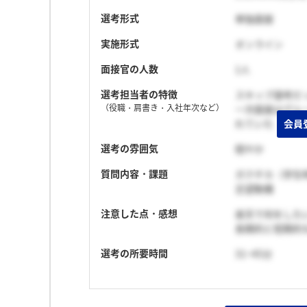
選考形式
単独面接
実施形式
オンライン
面接官の人数
1人
選考担当者の特徴
スキップ選考だ
（役職・肩書き・入社年次など）
一次面接はグル
れていた
選考の雰囲気
穏やか
質問内容・課題
ガクチカ（学生
志望動機
注意した点・感想
楽天で何をした
長期的と短期的
選考の所要時間
31~45分