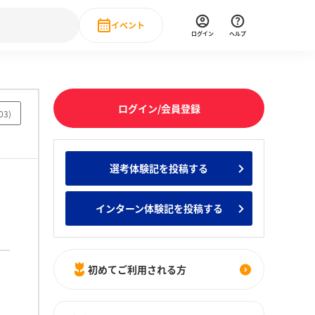
イベント
ログイン
ヘルプ
Event
の新卒就職人気企業ランキング
みんなのインターン人気企業ランキン
直近のイベント一覧
ログイン/会員登録
03
)
もっと見る
 IT・DX現場社員インタビュー
選考体験記を投稿する
の新卒就職人気企業ランキング
みんなのインターン人気企業ランキン
インターン体験記を投稿する
初めてご利用される方