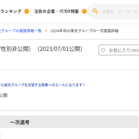
業ランキング
注目の企業・IT/DX特集
天グループの面接情報一覧
2024年卒の楽天グループの一次面接詳細
注目の企業特集
みんなのIT業界新卒就職人気企業ランキング
みんな
[27卒] 本選考体験記投稿キャンペーン
28卒 注目企業特集
27卒 注目企業特集
みんなのDX企業就職ブランド調査
別非公開）（2023/07/01公開）
お気に入り
(
363
注目のIT・DX企業特集
28卒 IT・DX企業特集
27卒 IT・DX企業特集
28卒
みんなのIT業界新卒就職人気企業ランキング
みんな
から楽天グループを志望する後輩へのエールになります！
企業研究
公開
一次選考