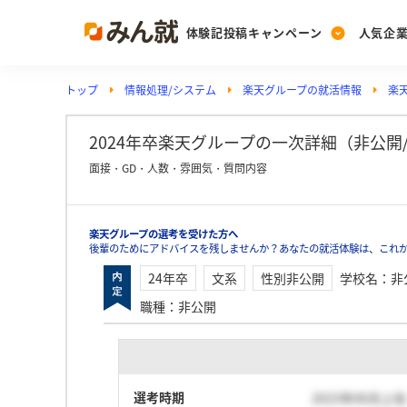
体験記投稿キャンペーン
人気企
トップ
情報処理/システム
楽天グループの就活情報
楽
Post
Ranking
PickUp
投稿する
ランキングを見る
注目の企業特集
2024年卒楽天グループの一次詳細（非公開/性
面接・GD・人数・雰囲気・質問内容
Vote
楽天グループの選考を受けた方へ
投票する
後輩のためにアドバイスを残しませんか？あなたの就活体験は、これ
動画で知ろう！業界・
24年卒
文系
性別非公開
学校名
：
非
職種
：
非公開
選考時期
2023年06月上旬