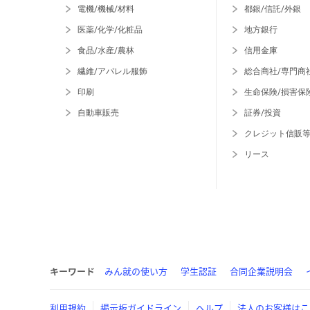
電機/機械/材料
都銀/信託/外銀
医薬/化学/化粧品
地方銀行
食品/水産/農林
信用金庫
繊維/アパレル服飾
総合商社/専門商
印刷
生命保険/損害保
自動車販売
証券/投資
クレジット信販
リース
キーワード
みん就の使い方
学生認証
合同企業説明会
利用規約
掲示板ガイドライン
ヘルプ
法人のお客様はこ