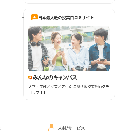
日本最大級の授業口コミサイト
大学・学部／授業／先生別に探せる授業評価クチ
コミサイト
ミ
人材/サービス