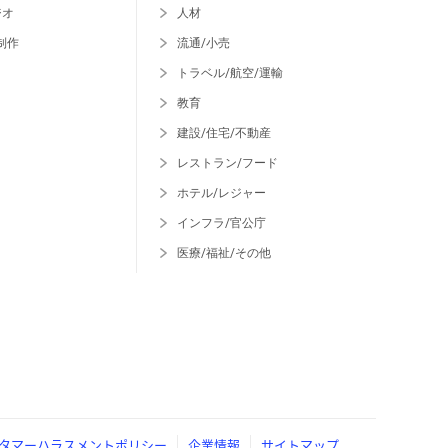
ジオ
人材
制作
流通/小売
トラベル/航空/運輸
教育
建設/住宅/不動産
レストラン/フード
ホテル/レジャー
インフラ/官公庁
医療/福祉/その他
タマーハラスメントポリシー
企業情報
サイトマップ