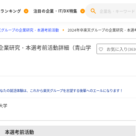
業ランキング
注目の企業・IT/DX特集
天グループの企業研究・本選考前活動
2024年卒楽天グループの企業研究・本選
注目の企業特集
みんなのIT業界新卒就職人気企業ランキング
みんな
[27卒] 本選考体験記投稿キャンペーン
28卒 注目企業特集
27卒 注目企業特集
みんなのDX企業就職ブランド調査
の企業研究・本選考前活動詳細（青山学
お気に入り
(
363
注目のIT・DX企業特集
28卒 IT・DX企業特集
27卒 IT・DX企業特集
28卒
みんなのIT業界新卒就職人気企業ランキング
みんな
企業研究
なたの就活体験は、これから楽天グループを志望する後輩へのエールになります！
大学
本選考前活動