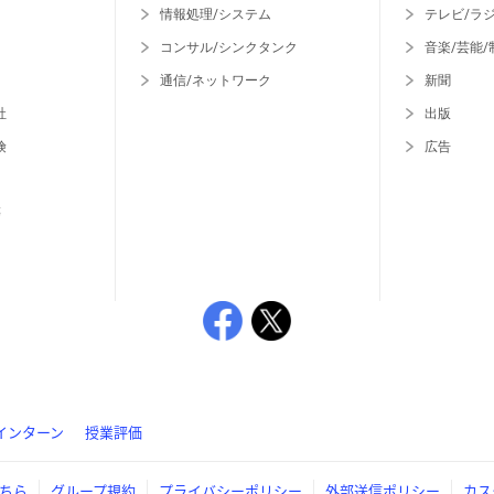
情報処理/システム
テレビ/ラ
コンサル/シンクタンク
音楽/芸能/
通信/ネットワーク
新聞
社
出版
険
広告
等
インターン
授業評価
ちら
グループ規約
プライバシーポリシー
外部送信ポリシー
カス