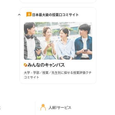
日本最大級の授業口コミサイト
大学・学部／授業／先生別に探せる授業評価クチ
コミサイト
ミ
人材/サービス