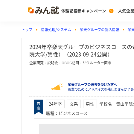
体験記投稿キャンペーン
人気企
トップ
情報処理/システム
楽天グループの就活情報
楽
Post
Ranking
PickUp
投稿する
ランキングを見る
注目の企業特集
2024年卒楽天グループのビジネスコース
院大学/男性）（2023-09-24公開）
企業研究・説明会・OBOG訪問・リクルーター面談
Vote
投票する
楽天グループの選考を受けた方へ
動画で知ろう！業界・
後輩のためにアドバイスを残しませんか？あ
24年卒
文系
男性
学校名
：
青山学院
職種
：
ビジネスコース