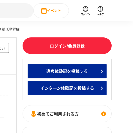
イベント
ログイン
ヘルプ
考前活動詳細
Event
の新卒就職人気企業ランキング
みんなのインターン人気企業ランキン
直近のイベント一覧
ログイン/会員登録
03
)
もっと見る
 IT・DX現場社員インタビュー
選考体験記を投稿する
の新卒就職人気企業ランキング
みんなのインターン人気企業ランキン
インターン体験記を投稿する
初めてご利用される方