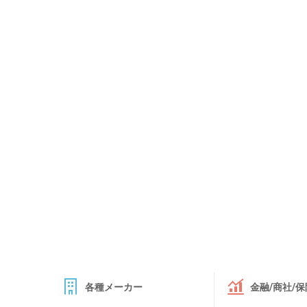
各種メーカー
金融/商社/保