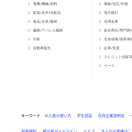
電機/機械/材料
都銀/信託/外銀
医薬/化学/化粧品
地方銀行
食品/水産/農林
信用金庫
繊維/アパレル服飾
総合商社/専門商
印刷
生命保険/損害保
自動車販売
証券/投資
クレジット信販
リース
キーワード
みん就の使い方
学生認証
合同企業説明会
利用規約
掲示板ガイドライン
ヘルプ
法人のお客様はこ