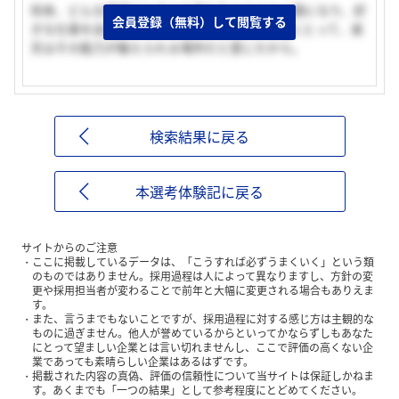
将来、どんな環境でも自ら仕事を生み出せる人間になり、好
会員登録（無料）して閲覧する
きな仕事を自分でやっていたいと考えている私にとって、楽
天はその能力が鍛えられる場所だと感じたから。
検索結果に戻る
本選考体験記に戻る
サイトからのご注意
ここに掲載しているデータは、「こうすれば必ずうまくいく」という類
のものではありません。採用過程は人によって異なりますし、方針の変
更や採用担当者が変わることで前年と大幅に変更される場合もありえま
す。
また、言うまでもないことですが、採用過程に対する感じ方は主観的な
ものに過ぎません。他人が誉めているからといってかならずしもあなた
にとって望ましい企業とは言い切れませんし、ここで評価の高くない企
業であっても素晴らしい企業はあるはずです。
掲載された内容の真偽、評価の信頼性について当サイトは保証しかねま
す。あくまでも「一つの結果」として参考程度にとどめてください。