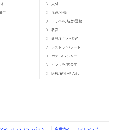
ジオ
人材
制作
流通/小売
トラベル/航空/運輸
教育
建設/住宅/不動産
レストラン/フード
ホテル/レジャー
インフラ/官公庁
医療/福祉/その他
タマーハラスメントポリシー
企業情報
サイトマップ