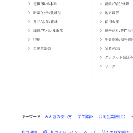
電機/機械/材料
都銀/信託/外銀
医薬/化学/化粧品
地方銀行
食品/水産/農林
信用金庫
繊維/アパレル服飾
総合商社/専門商
印刷
生命保険/損害保
自動車販売
証券/投資
クレジット信販
リース
キーワード
みん就の使い方
学生認証
合同企業説明会
利用規約
掲示板ガイドライン
ヘルプ
法人のお客様はこ