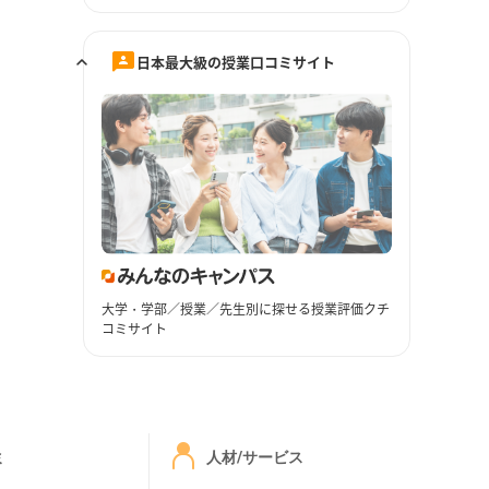
日本最大級の授業口コミサイト
大学・学部／授業／先生別に探せる授業評価クチ
コミサイト
ミ
人材/サービス