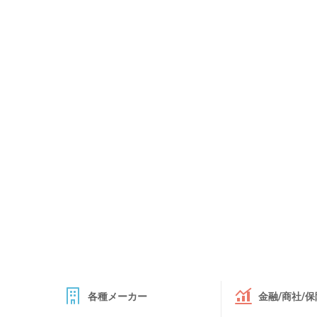
各種メーカー
金融/商社/保