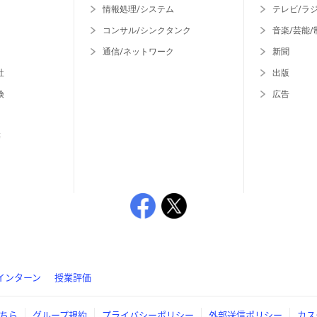
情報処理/システム
テレビ/ラ
コンサル/シンクタンク
音楽/芸能/
通信/ネットワーク
新聞
社
出版
険
広告
等
インターン
授業評価
ちら
グループ規約
プライバシーポリシー
外部送信ポリシー
カス