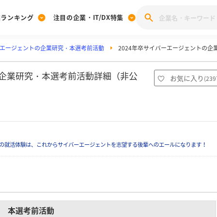
業ランキング
注目の企業・IT/DX特集
エージェントの企業研究・本選考前活動
2024年卒サイバーエージェントの企
注目の企業特集
みんなのIT業界新卒就職人気企業ランキング
みんな
[27卒] 本選考体験記投稿キャンペーン
28卒 注目企業特集
27卒 注目企業特集
みんなのDX企業就職ブランド調査
の企業研究・本選考前活動詳細（非公
お気に入り
(
239
注目のIT・DX企業特集
28卒 IT・DX企業特集
27卒 IT・DX企業特集
28卒
みんなのIT業界新卒就職人気企業ランキング
みんな
企業研究
の就活体験は、これからサイバーエージェントを志望する後輩へのエールになります！
本選考前活動