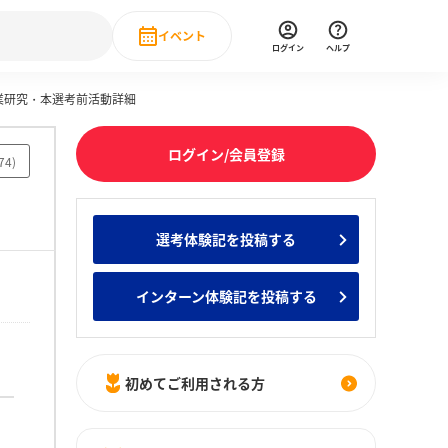
イベント
ログイン
ヘルプ
業研究・本選考前活動詳細
Event
の新卒就職人気企業ランキング
みんなのインターン人気企業ランキン
直近のイベント一覧
ログイン/会員登録
74
)
もっと見る
 IT・DX現場社員インタビュー
選考体験記を投稿する
の新卒就職人気企業ランキング
みんなのインターン人気企業ランキン
インターン体験記を投稿する
初めてご利用される方