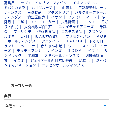
高島屋
セブン‐イレブン・ジャパン
イオンリテール
ヨ
ドバシカメラ
丸井グループ
青山商事
三越伊勢丹ホール
ディングス
三菱食品
アダストリア
パルグループホール
ディングス
資生堂販売
イオン
ファミリーマート
伊
勢丹
三越
イトーヨーカ堂
良品計画
ローソン
そご
う・西武
大丸松坂屋百貨店
ユナイテッドアローズ
千趣
会
フェリシモ
伊藤忠食品
コスモス薬品
スズケン
ルミネ
E・H
阪急阪神百貨店
プリモジャパン
ＡＯＫ
Ｉホールディングス
アニメイト
ＪＡＬＵＸ
トゥモロー
ランド
ベルーナ
赤ちゃん本舗
ワールドストアパートナ
ーズ
チュチュアンナ
カインズ
ＩＤＯＭ
イプサ
サ
ンドラッグ
平和堂
スギホールディングス
因幡電機産
業
イズミ
ジェイアール西日本伊勢丹
JA横浜
ジャパ
ンイマジネーション
ニッセンホールディングス
カテゴリ一覧
業界
各種メーカー