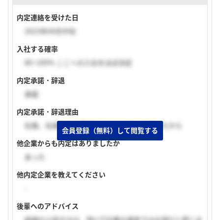
内定連絡を受けた日
2023年04月中旬
入社する確率
80~100% ここへの入社をほぼ決定
内定承諾・辞退
承諾
内定承諾・辞退理由
社風、社員の方の雰囲気がとても良いと感じたから
会員登録（無料）して閲覧する
他企業からも内定はありましたか
あった
他内定企業を教えてください
-
後輩へのアドバイス
結論から話すのは、特にIT企業の選考では必須だと感じま