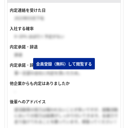
内定連絡を受けた日
2023年03月下旬
入社する確率
0~20% ほぼ行く予定がない
内定承諾・辞退
辞退
会員登録（無料）して閲覧する
内定承諾・辞退理由
第一志望の会社に内定を頂いたため。
他企業からも内定はありましたか
-
後輩へのアドバイス
部活動等の努力は報われないことが多いですが、就職活動
においての努力は結果がしっかり付いてきます。全速力で
走り抜けてれることを願っています。頑張ってください！